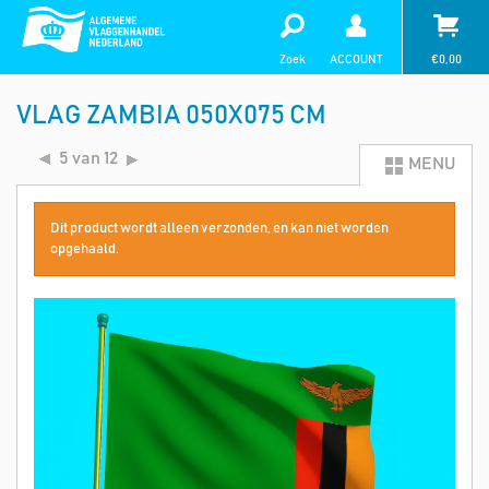
Zoek
ACCOUNT
€
0,00
VLAG ZAMBIA 050X075 CM
5 van 12
MENU
Dit product wordt alleen verzonden, en kan niet worden
opgehaald.