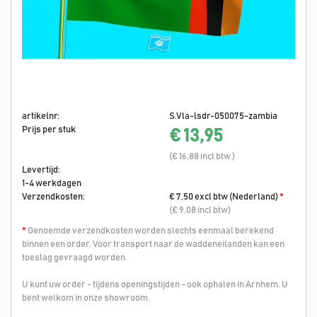
artikelnr:
S.Vla-lsdr-050075-zambia
Prijs per stuk
€ 13,95
(€ 16,88 incl btw )
Levertijd:
1-4 werkdagen
Verzendkosten:
€ 7,50 excl btw (Nederland)
*
(€ 9,08 incl btw)
*
Genoemde verzendkosten worden slechts eenmaal berekend
binnen een order. Voor transport naar de waddeneilanden kan een
toeslag gevraagd worden.
U kunt uw order - tijdens openingstijden - ook ophalen in Arnhem. U
bent welkom in onze showroom.