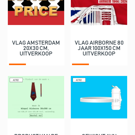
VLAG AMSTERDAM
VLAG AIRBORNE 80
20X30 CM,
JAAR 100X150 CM
UITVERKOOP
UITVERKOOP
Nu: € 2,00
Nu: € 14,95
€ 7,95
€ 24,75