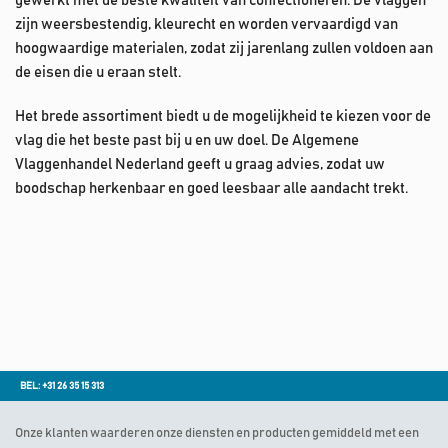
gewerkt met de beste kwaliteit van confectioneren. De vlaggen
zijn weersbestendig, kleurecht en worden vervaardigd van
hoogwaardige materialen, zodat zij jarenlang zullen voldoen aan
de eisen die u eraan stelt.
Het brede assortiment biedt u de mogelijkheid te kiezen voor de
vlag die het beste past bij u en uw doel. De Algemene
Vlaggenhandel Nederland geeft u graag advies, zodat uw
boodschap herkenbaar en goed leesbaar alle aandacht trekt.
BEL: +31 26 35 15 313
Onze klanten waarderen onze diensten en producten gemiddeld met een