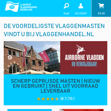
Zoek
ACCOUNT
€
0,00
DE VOORDELIGSTE VLAGGENMASTEN
VINDT U BIJ VLAGGENHANDEL.NL
SCHERP GEPRIJSDE MASTEN | NIEUW
EN GEBRUIKT | SNEL UIT VOORRAAD
LEVERBAAR
(8.7 /10 )