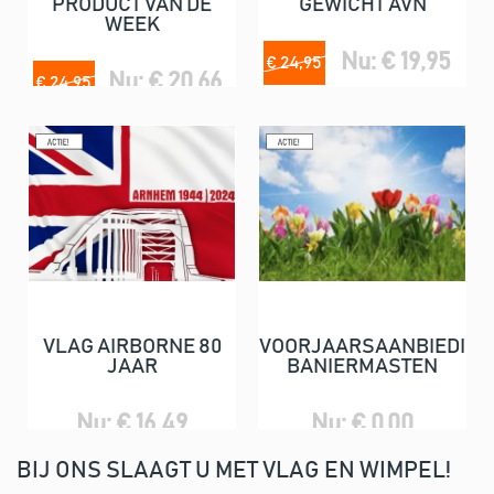
PRODUCT VAN DE
GEWICHT AVN
WEEK
Nu: € 19,95
€ 24,95
Nu: € 20,66
€ 24,95
VLAG AIRBORNE 80
VOORJAARSAANBIEDING
JAAR
BANIERMASTEN
Nu: € 16,49
Nu: € 0,00
BIJ ONS SLAAGT U MET VLAG EN WIMPEL!