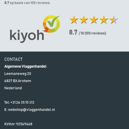
8.7
op basis van 105 reviews.
8.7
/ 10
(
105
reviews)
CONTACT
Algemene Vlaggenhandel
Leemansweg 20
6827 BX
Arnhem
Nederland
Tel:
+31 26 35 15 313
E:
webshop@vlaggenhandel.nl
KVKnr: 92569668