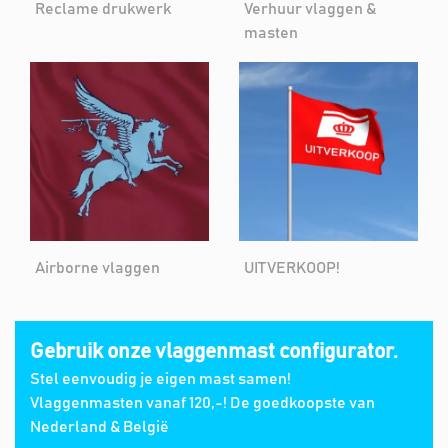
Reclame drukwerk
Verhuur vlaggen &
masten
Airborne vlaggen
UITVERKOOP!
Gebruik onze vlaggenmast configurator.
Stel eenvoudig je eigen mast samen!
Vlaggenmasten vanaf 120,-! De goedkoopste van
Nederland & België