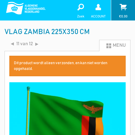
Zoek
ACCOUNT
€
0,00
VLAG ZAMBIA 225X350 CM
11 van 12
MENU
Dit product wordt alleen verzonden, en kan niet worden
opgehaald.