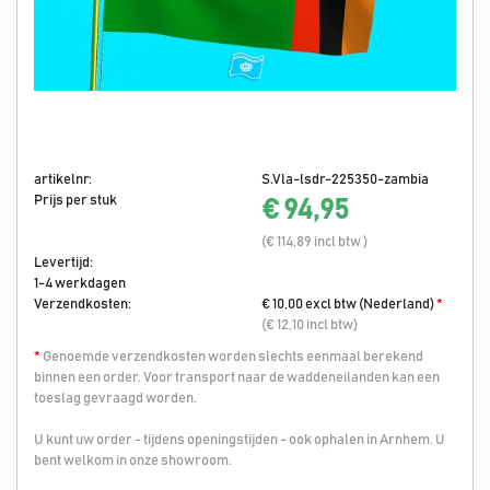
artikelnr:
S.Vla-lsdr-225350-zambia
Prijs per stuk
€ 94,95
(€ 114,89 incl btw )
Levertijd:
1-4 werkdagen
Verzendkosten:
€ 10,00 excl btw (Nederland)
*
(€ 12,10 incl btw)
*
Genoemde verzendkosten worden slechts eenmaal berekend
binnen een order. Voor transport naar de waddeneilanden kan een
toeslag gevraagd worden.
U kunt uw order - tijdens openingstijden - ook ophalen in Arnhem. U
bent welkom in onze showroom.