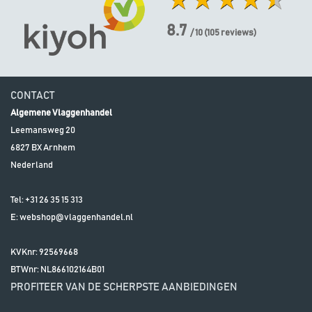
8.7
/ 10
(
105
reviews)
CONTACT
Algemene Vlaggenhandel
Leemansweg 20
6827 BX
Arnhem
Nederland
Tel:
+31 26 35 15 313
E:
webshop@vlaggenhandel.nl
KVKnr: 92569668
BTWnr:
NL866102164B01
PROFITEER VAN DE SCHERPSTE AANBIEDINGEN