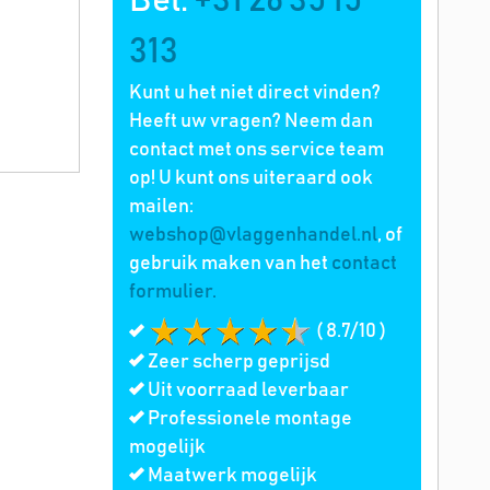
Bel:
+31 26 35 15
313
Kunt u het niet direct vinden?
Heeft uw vragen? Neem dan
contact met ons service team
op! U kunt ons uiteraard ook
mailen:
webshop@vlaggenhandel.nl
, of
gebruik maken van het
contact
formulier.
( 8.7/10 )
Zeer scherp geprijsd
Uit voorraad leverbaar
Professionele montage
mogelijk
Maatwerk mogelijk