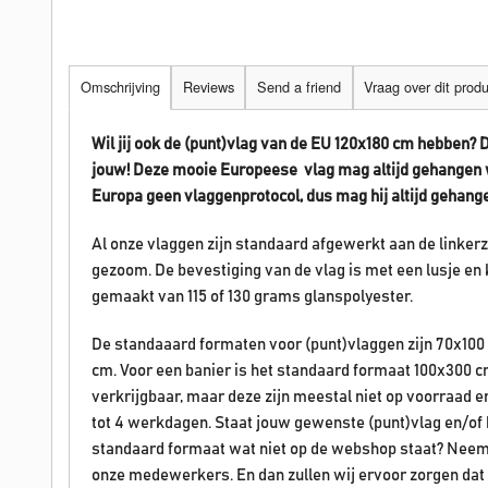
Omschrijving
Reviews
Send a friend
Vraag over dit prod
Wil jij ook de (punt)vlag van de EU 120x180 cm hebben? 
jouw! Deze mooie Europeese vlag mag altijd gehangen w
Europa geen vlaggenprotocol, dus mag hij altijd gehang
Al onze vlaggen zijn standaard afgewerkt aan de linke
gezoom. De bevestiging van de vlag is met een lusje en 
gemaakt van 115 of 130 grams glanspolyester.
De standaaard formaten voor (punt)vlaggen zijn 70x100
cm. Voor een banier is het standaard formaat 100x300 c
verkrijgbaar, maar deze zijn meestal niet op voorraad 
tot 4 werkdagen. Staat jouw gewenste (punt)vlag en/of ban
standaard formaat wat niet op de webshop staat? Neem
onze medewerkers. En dan zullen wij ervoor zorgen dat 