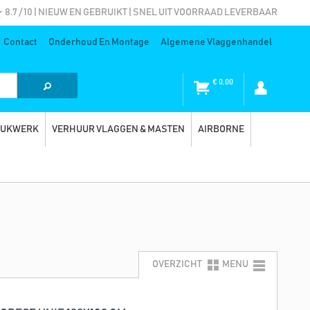
8.7 / 10 | NIEUW EN GEBRUIKT | SNEL UIT VOORRAAD LEVERBAAR
Contact
Onderhoud En Montage
Algemene Vlaggenhandel
€
0,00
RUKWERK
VERHUUR VLAGGEN & MASTEN
AIRBORNE
OVERZICHT
MENU