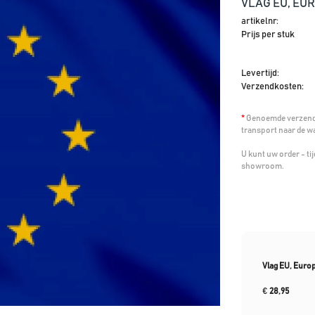
VLAG EU, EUR
artikelnr:
Prijs per stuk
Levertijd:
Verzendkosten:
*
Genoemde verzendk
transport naar de w
U kunt uw order - t
showroom.
Vlag EU, Euro
€
28,95