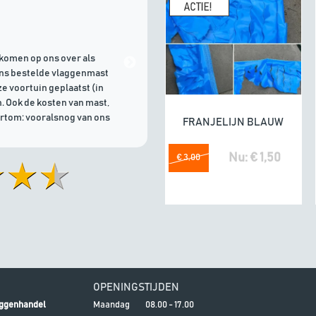
Marinus
geeft Algemene Vlagg
komen op ons over als
21/07/2026 | Goede communicati
ons bestelde vlaggenmast
e voortuin geplaatst (in
. Ook de kosten van mast,
ortom: vooralsnog van ons
FRANJELIJN BLAUW
In winkelwagen
Nu: € 1,50
€ 3,00
OPENINGSTIJDEN
ggenhandel
Maandag
08.00 - 17.00