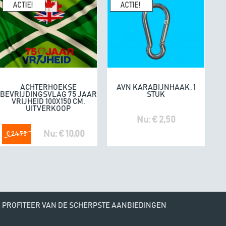
enhandel een
10/10
K
geeft
e. Fijne producten.
04/07/20
omdat he
ACHTERHOEKSE
AVN KARABIJNHAAK, 1
In winkelwagen
In winkelwagen
BEVRIJDINGSVLAG 75 JAAR
STUK
VRIJHEID 100X150 CM,
UITVERKOOP
Nu: € 2,50
Nu: € 10,00
€ 24,75
PROFITEER VAN DE SCHERPSTE AANBIEDINGEN