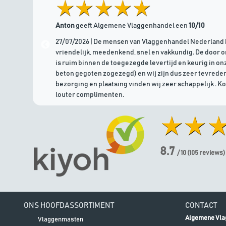
Anton
geeft Algemene Vlaggenhandel een
10/10
27/07/2026 | De mensen van Vlaggenhandel Nederland 
vriendelijk, meedenkend, snel en vakkundig. De door 
is ruim binnen de toegezegde levertijd en keurig in onz
beton gegoten zogezegd) en wij zijn dus zeer tevreden
bezorging en plaatsing vinden wij zeer schappelijk . K
louter complimenten.
8.7
/ 10
(
105
reviews)
ONS HOOFDASSORTIMENT
CONTACT
Algemene Vla
Vlaggenmasten