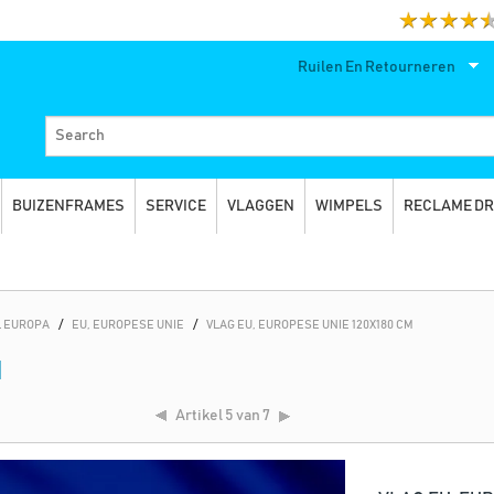
Ruilen En Retourneren
BUIZENFRAMES
SERVICE
VLAGGEN
WIMPELS
RECLAME D
 EUROPA
/
EU, EUROPESE UNIE
/
VLAG EU, EUROPESE UNIE 120X180 CM
M
Artikel
5 van 7