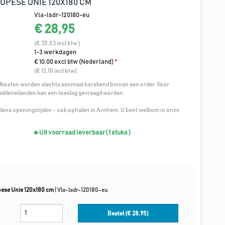
OPESE UNIE 120X180 CM
Vla-lsdr-120180-eu
€ 28,95
(€ 35,03 incl btw )
1-3 werkdagen
€ 10,00 excl btw (Nederland)
*
(€ 12,10 incl btw)
osten worden slechts eenmaal berekend binnen een order. Voor
addeneilanden kan een toeslag gevraagd worden.
ijdens openingstijden - ook ophalen in Arnhem. U bent welkom in onze
Uit voorraad leverbaar
( 1 stuks )
pese Unie 120x180 cm
|
Vla-lsdr-120180-eu
Bestel (€
28,95
)