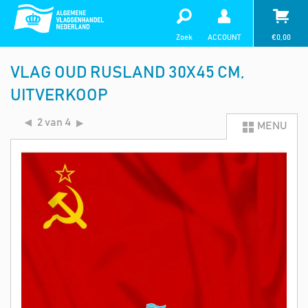
Zoek
ACCOUNT
€
0,00
VLAG OUD RUSLAND 30X45 CM,
UITVERKOOP
2 van 4
MENU