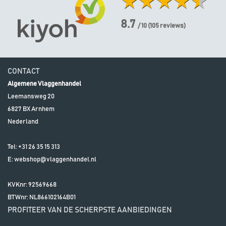
8.7
/ 10
(
105
reviews)
CONTACT
Algemene Vlaggenhandel
Leemansweg 20
6827 BX
Arnhem
Nederland
Tel:
+31 26 35 15 313
E:
webshop@vlaggenhandel.nl
KVKnr: 92569668
BTWnr:
NL866102164B01
PROFITEER VAN DE SCHERPSTE AANBIEDINGEN