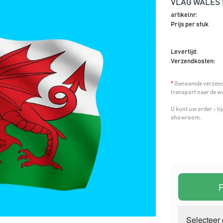
VLAG WALES 
artikelnr:
Prijs per stuk
Levertijd:
Verzendkosten:
*
Genoemde verzendk
transport naar de w
U kunt uw order - t
showroom.
P
Selecteer