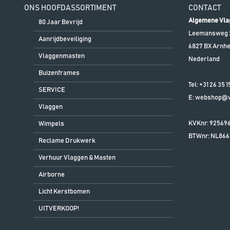
ONS HOOFDASSORTIMENT
CONTACT
Algemene Vla
80 Jaar Bevrijd
Leemansweg 
Aanrijdbeveiliging
6827 BX
Arnh
Vlaggenmasten
Nederland
Buizenframes
Tel:
+31 26 35 1
SERVICE
E:
webshop@vl
Vlaggen
KVKnr: 92569
Wimpels
BTWnr:
NL866
Reclame Drukwerk
Verhuur Vlaggen & Masten
Airborne
Licht Kerstbomen
UITVERKOOP!