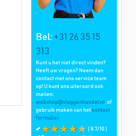
Bel:
+31 26 35 15
313
Kunt u het niet direct vinden?
Heeft uw vragen? Neem dan
contact met ons service team
op! U kunt ons uiteraard ook
mailen:
webshop@vlaggenhandel.nl
, of
gebruik maken van het
contact
formulier.
( 8.7/10 )