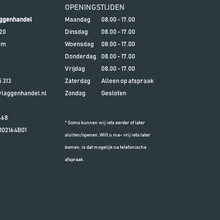
OPENINGSTIJDEN
ggenhandel
Maandag
08.00 - 17.00
20
Dinsdag
08.00 - 17.00
em
Woensdag
08.00 - 17.00
Donderdag
08.00 - 17.00
Vrijdag
08.00 - 17.00
5 313
Zaterdag
Alleen op afspraak
aggenhandel.nl
Zondag
Gesloten
668
* Soms kunnen wij iets eerder of later
102164B01
sluiten/openen. Wilt u ma- vrij iets later
komen, is dat mogelijk na telefonische
afspraak.