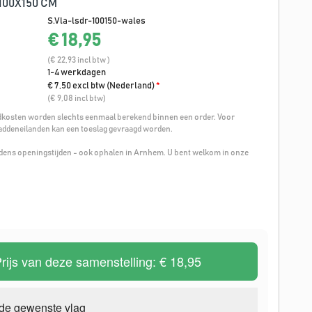
100X150 CM
S.Vla-lsdr-100150-wales
€ 18,95
(€ 22,93 incl btw )
1-4 werkdagen
€ 7,50 excl btw (Nederland)
*
(€ 9,08 incl btw)
osten worden slechts eenmaal berekend binnen een order. Voor
addeneilanden kan een toeslag gevraagd worden.
ijdens openingstijden - ook ophalen in Arnhem. U bent welkom in onze
rijs van deze samenstelling:
€ 18,95
 de gewenste vlag