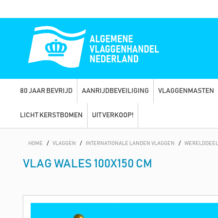
80 JAAR BEVRIJD
AANRIJDBEVEILIGING
VLAGGENMASTEN
LICHT KERSTBOMEN
UITVERKOOP!
HOME
/
VLAGGEN
/
INTERNATIONALE LANDEN VLAGGEN
/
WERELDDEEL
VLAG WALES 100X150 CM