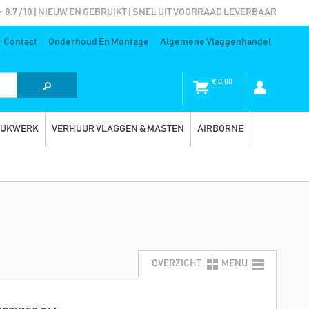
8.7 / 10 | NIEUW EN GEBRUIKT | SNEL UIT VOORRAAD LEVERBAAR
Contact
Onderhoud En Montage
Algemene Vlaggenhandel
€
0,00
RUKWERK
VERHUUR VLAGGEN & MASTEN
AIRBORNE
OVERZICHT
MENU