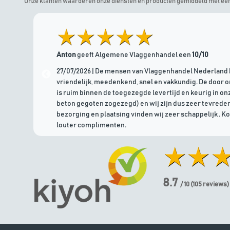
Onze klanten waarderen onze diensten en producten gemiddeld met ee
Anton
geeft Algemene Vlaggenhandel een
10/10
27/07/2026 | De mensen van Vlaggenhandel Nederland 
vriendelijk, meedenkend, snel en vakkundig. De door 
is ruim binnen de toegezegde levertijd en keurig in onz
beton gegoten zogezegd) en wij zijn dus zeer tevreden
bezorging en plaatsing vinden wij zeer schappelijk . K
louter complimenten.
8.7
/ 10
(
105
reviews)