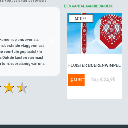
n
8.7
op basis van 105 reviews.
EEN AANTAL AANBIEDINGEN:
Marinus
geeft Algemene Vlagg
komen op ons over als
21/07/2026 | Goede communicati
ons bestelde vlaggenmast
e voortuin geplaatst (in
. Ook de kosten van mast,
ortom: vooralsnog van ons
FLUISTER BOERENWIMPEL
In winkelwagen
Nu: € 24,95
€ 29,50