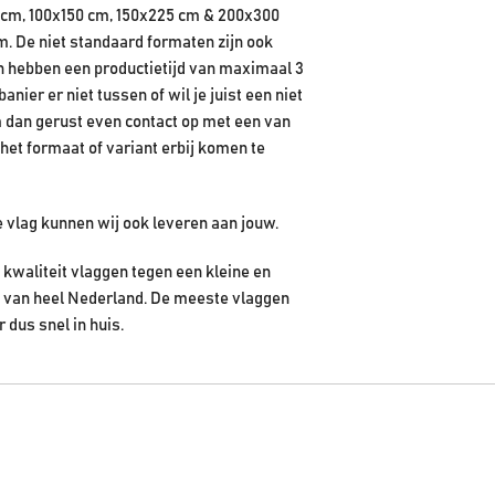
 cm, 100x150 cm, 150x225 cm & 200x300
m. De niet standaard formaten zijn ook
en hebben een productietijd van maximaal 3
ier er niet tussen of wil je juist een niet
 dan gerust even contact op met een van
het formaat of variant erbij komen te
e vlag kunnen wij ook leveren aan jouw.
kwaliteit vlaggen tegen een kleine en
en van heel Nederland. De meeste vlaggen
r dus snel in huis.