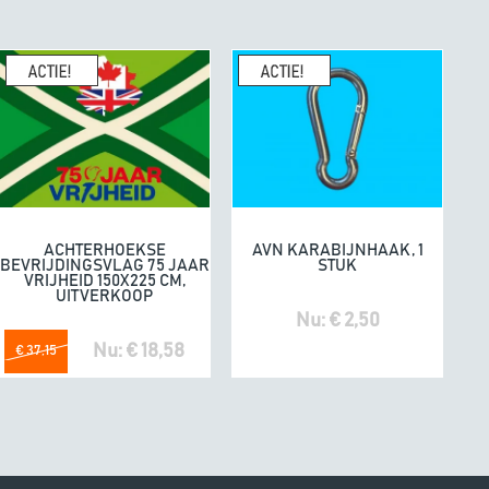
enhandel een
10/10
K
geeft
e. Fijne producten.
04/07/20
omdat he
ACHTERHOEKSE
AVN KARABIJNHAAK, 1
In winkelwagen
In winkelwagen
BEVRIJDINGSVLAG 75 JAAR
STUK
VRIJHEID 150X225 CM,
UITVERKOOP
Nu: € 2,50
Nu: € 18,58
€ 37,15