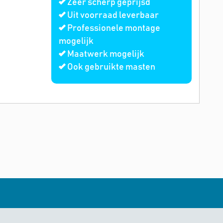
Zeer scherp geprijsd
Uit voorraad leverbaar
Professionele montage
mogelijk
Maatwerk mogelijk
Ook gebruikte masten