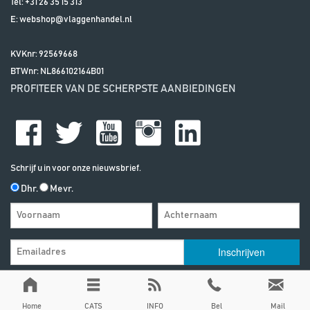
Tel:
+31 26 35 15 313
E:
webshop@vlaggenhandel.nl
KVKnr: 92569668
BTWnr:
NL866102164B01
PROFITEER VAN DE SCHERPSTE AANBIEDINGEN
Schrijf u in voor onze nieuwsbrief.
Dhr.
Mevr.
Algemene Voorwaarden
| | Alle vermelde prijzen zijn exclusief btw, tenzij
anders vermeld
Privacy & Disclaimer
Home
CATS
INFO
Bel
Mail