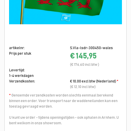
artikelnr:
S.Vla-lsdr-300450-wales
Prijs per stuk
€ 145,95
(€ 176,60 incl btw )
Levertijd:
1-4 werkdagen
Verzendkosten:
€ 10,00 excl btw (Nederland)
*
(€ 12,10 incl btw)
*
Genoemde verzendkosten worden slechts eenmaal berekend
binnen een order. Voor transport naar de waddeneilanden kan een
toeslag gevraagd worden.
U kunt uw order - tijdens openingstijden - ook ophalen in Arnhem. U
bent welkom in onze showroom.