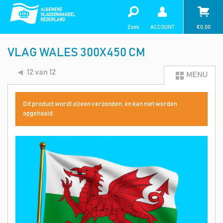
Zoek
ACCOUNT
€
0,00
VLAG WALES 300X450 CM
12 van 12
MENU
Dit product wordt alleen verzonden, en kan niet worden
opgehaald.