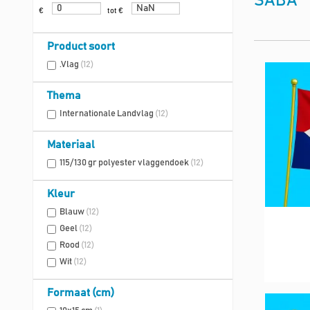
SABA
€
tot €
Product soort
.Vlag
(12)
Thema
Internationale Landvlag
(12)
Materiaal
115/130 gr polyester vlaggendoek
(12)
Kleur
Blauw
(12)
Geel
(12)
Rood
(12)
Wit
(12)
Formaat (cm)