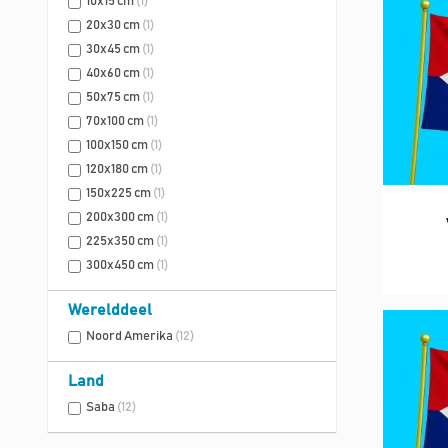
10x15 cm
(1)
20x30 cm
(1)
30x45 cm
(1)
40x60 cm
(1)
50x75 cm
(1)
70x100 cm
(1)
100x150 cm
(1)
120x180 cm
(1)
150x225 cm
(1)
200x300 cm
(1)
225x350 cm
(1)
300x450 cm
(1)
Werelddeel
Noord Amerika
(12)
Land
Saba
(12)