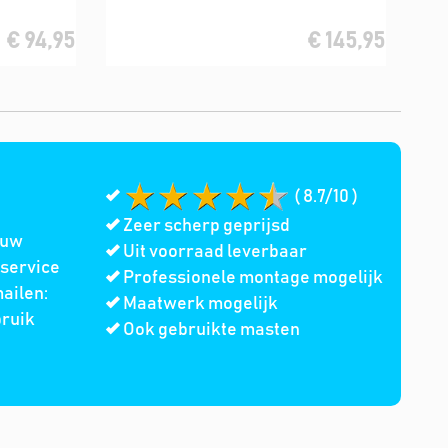
€ 94,95
€ 145,95
( 8.7/10 )
Zeer scherp geprijsd
 uw
Uit voorraad leverbaar
service
Professionele montage mogelijk
ailen:
Maatwerk mogelijk
bruik
Ook gebruikte masten