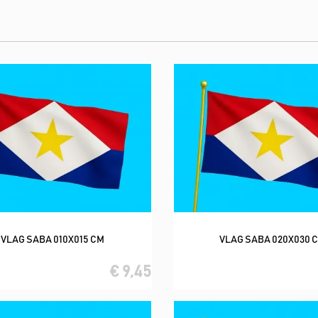
VLAG SABA 010X015 CM
VLAG SABA 020X030 
In winkelwagen
In winkelwagen
€ 9,45