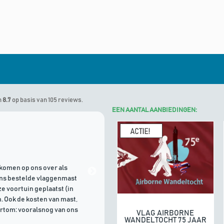
n
8.7
op basis van 105 reviews.
EEN AANTAL AANBIEDINGEN:
Marinus
geeft Algemene Vlagg
komen op ons over als
21/07/2026 | Goede communicati
ons bestelde vlaggenmast
e voortuin geplaatst (in
. Ook de kosten van mast,
ortom: vooralsnog van ons
VLAG AIRBORNE
In winkelwagen
WANDELTOCHT 75 JAAR