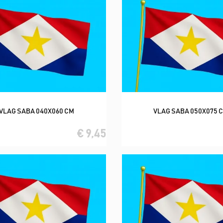
VLAG SABA 040X060 CM
VLAG SABA 050X075 
In winkelwagen
In winkelwagen
€ 9,45