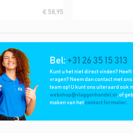
€ 58,95
Bel:
+31 26 35 15 313
Kunt u het niet direct vinden? Heeft
vragen? Neem dan contact met ons 
team op! U kunt ons uiteraard ook m
webshop@vlaggenhandel.nl
, of ge
maken van het
contact formulier.