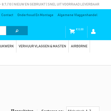
8.7 / 10 | NIEUW EN GEBRUIKT | SNEL UIT VOORRAAD LEVERBAAR
Contact
Onderhoud En Montage
Algemene Vlaggenhandel
€
0,00
RUKWERK
VERHUUR VLAGGEN & MASTEN
AIRBORNE
12
resultaten