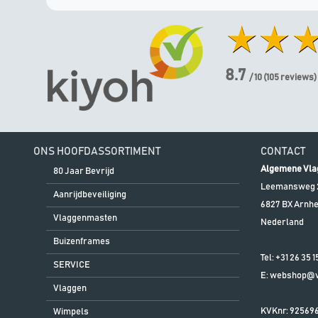
8.7
/ 10
(
105
reviews)
ONS HOOFDASSORTIMENT
CONTACT
Algemene Vla
80 Jaar Bevrijd
Leemansweg 
Aanrijdbeveiliging
6827 BX
Arnh
Vlaggenmasten
Nederland
Buizenframes
Tel:
+31 26 35 1
SERVICE
E:
webshop@vl
Vlaggen
KVKnr: 92569
Wimpels