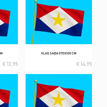
CM
VLAG SABA 070X100 CM
In winkelwagen
€ 13,95
€ 14,95