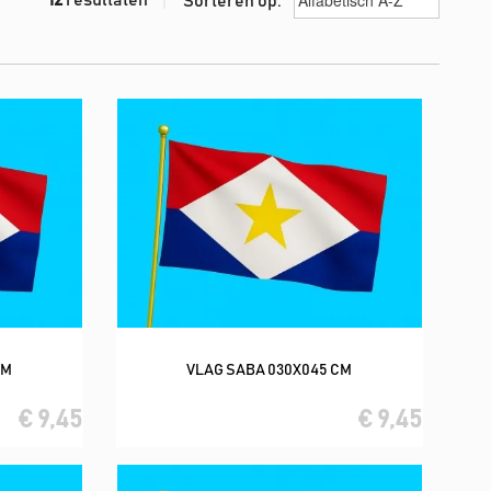
Sorteren op:
CM
VLAG SABA 030X045 CM
In winkelwagen
€ 9,45
€ 9,45