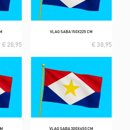
CM
VLAG SABA 150X225 CM
In winkelwagen
€ 28,95
€ 38,95
CM
VLAG SABA 300X450 CM
In winkelwagen