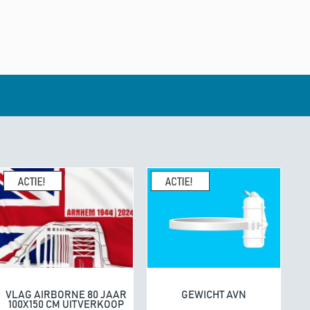
enhandel een
10/10
K
geeft
e. Fijne producten.
04/07/20
omdat he
VLAG AIRBORNE 80 JAAR
GEWICHT AVN
In winkelwagen
In winkelwagen
100X150 CM UITVERKOOP