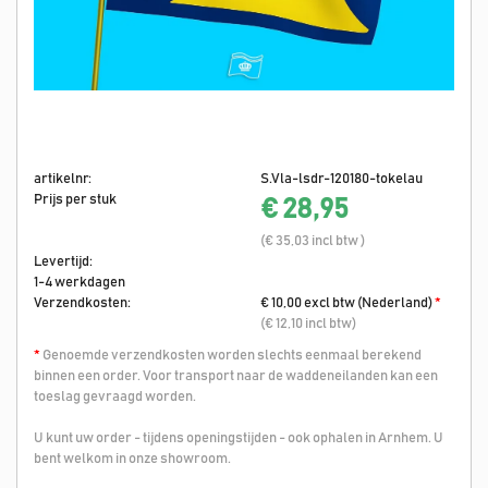
artikelnr:
S.Vla-lsdr-120180-tokelau
Prijs per stuk
€ 28,95
(€ 35,03 incl btw )
Levertijd:
1-4 werkdagen
Verzendkosten:
€ 10,00 excl btw (Nederland)
*
(€ 12,10 incl btw)
*
Genoemde verzendkosten worden slechts eenmaal berekend
binnen een order. Voor transport naar de waddeneilanden kan een
toeslag gevraagd worden.
U kunt uw order - tijdens openingstijden - ook ophalen in Arnhem. U
bent welkom in onze showroom.