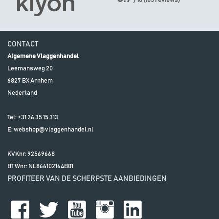
/ 10
(
105
reviews)
CONTACT
Algemene Vlaggenhandel
Leemansweg 20
6827 BX
Arnhem
Nederland
Tel:
+31 26 35 15 313
E:
webshop@vlaggenhandel.nl
KVKnr: 92569668
BTWnr:
NL866102164B01
PROFITEER VAN DE SCHERPSTE AANBIEDINGEN