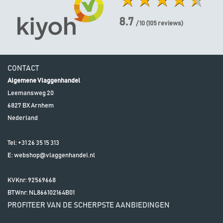
8.7
/ 10
(
105
reviews)
CONTACT
Algemene Vlaggenhandel
Leemansweg 20
6827 BX
Arnhem
Nederland
Tel:
+31 26 35 15 313
E:
webshop@vlaggenhandel.nl
KVKnr: 92569668
BTWnr:
NL866102164B01
PROFITEER VAN DE SCHERPSTE AANBIEDINGEN