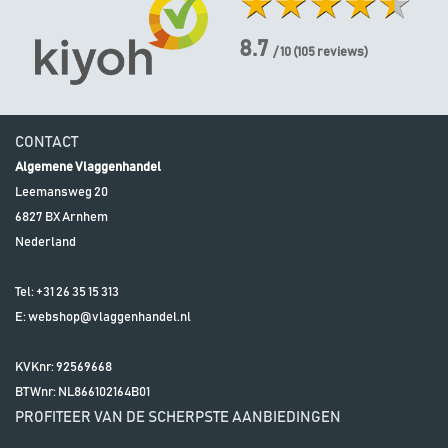
8.7
/ 10
(
105
reviews)
CONTACT
Algemene Vlaggenhandel
Leemansweg 20
6827 BX
Arnhem
Nederland
Tel:
+31 26 35 15 313
E:
webshop@vlaggenhandel.nl
KVKnr: 92569668
BTWnr:
NL866102164B01
PROFITEER VAN DE SCHERPSTE AANBIEDINGEN