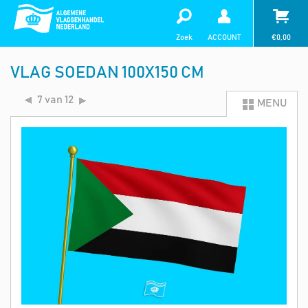
Zoek
ACCOUNT
€
0,00
VLAG SOEDAN 100X150 CM
7 van 12
MENU