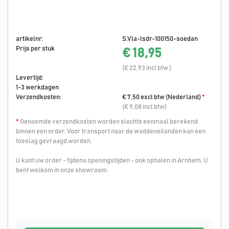
artikelnr:
S.Vla-lsdr-100150-soedan
Prijs per stuk
€ 18,95
(€ 22,93 incl btw )
Levertijd:
1-3 werkdagen
Verzendkosten:
€ 7,50 excl btw (Nederland)
*
(€ 9,08 incl btw)
*
Genoemde verzendkosten worden slechts eenmaal berekend
binnen een order. Voor transport naar de waddeneilanden kan een
toeslag gevraagd worden.
U kunt uw order - tijdens openingstijden - ook ophalen in Arnhem. U
bent welkom in onze showroom.