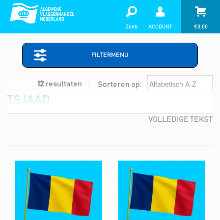
Zoek
ACCOUNT
€
0,00
FILTERMENU
12
resultaten
Sorteren op:
TSJAAD
VOLLEDIGE TEKST