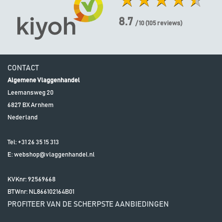
8.7
/ 10
(
105
reviews)
CONTACT
Algemene Vlaggenhandel
Leemansweg 20
6827 BX
Arnhem
Nederland
Tel:
+31 26 35 15 313
E:
webshop@vlaggenhandel.nl
KVKnr: 92569668
BTWnr:
NL866102164B01
PROFITEER VAN DE SCHERPSTE AANBIEDINGEN