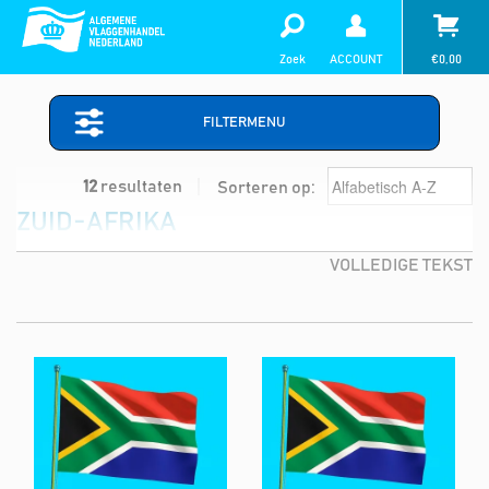
Zoek
ACCOUNT
€
0,00
FILTERMENU
12
resultaten
Sorteren op:
ZUID-AFRIKA
VOLLEDIGE TEKST