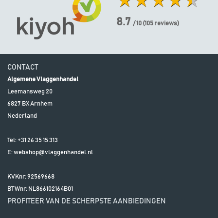
8.7
/ 10
(
105
reviews)
CONTACT
Algemene Vlaggenhandel
Leemansweg 20
6827 BX
Arnhem
Nederland
Tel:
+31 26 35 15 313
E:
webshop@vlaggenhandel.nl
KVKnr: 92569668
BTWnr:
NL866102164B01
PROFITEER VAN DE SCHERPSTE AANBIEDINGEN