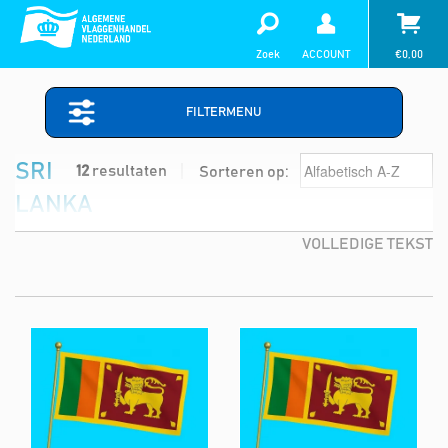
Zoek
ACCOUNT
€
0,00
FILTERMENU
SRI
12
resultaten
Sorteren op:
LANKA
VOLLEDIGE TEKST