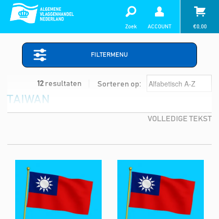
Zoek
ACCOUNT
€
0,00
FILTERMENU
12
resultaten
Sorteren op:
TAIWAN
VOLLEDIGE TEKST