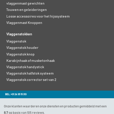
vlaggenmast gewichten
Touwen en geleideringen
Losse accessoires voor het hijssysteem
Vlaggenmast Knoppen
Vlaggenstokken
Vlaggenstok
Vlaggenstok houder
Vlaggenstok knop
Karabijnhaak of musketonhaak
Vlaggenstok handystick
Vlaggenstok halfstok systeem
Vlaggenstok corrector set van 2
BEL: +31 26 35 15 313
Onze klanten waarderen onze diensten en producten gemiddeld met een
8.7
op basis van 105 reviews.