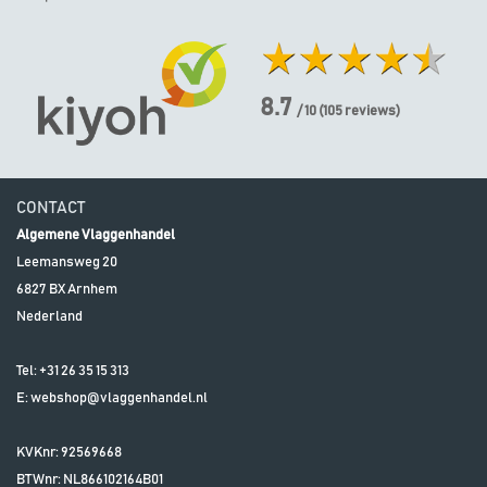
8.7
/ 10
(
105
reviews)
CONTACT
Algemene Vlaggenhandel
Leemansweg 20
6827 BX
Arnhem
Nederland
Tel:
+31 26 35 15 313
E:
webshop@vlaggenhandel.nl
KVKnr: 92569668
BTWnr:
NL866102164B01