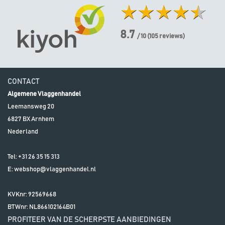
8.7
/ 10
(
105
reviews)
CONTACT
Algemene Vlaggenhandel
Leemansweg 20
6827 BX
Arnhem
Nederland
Tel:
+31 26 35 15 313
E:
webshop@vlaggenhandel.nl
KVKnr: 92569668
BTWnr:
NL866102164B01
PROFITEER VAN DE SCHERPSTE AANBIEDINGEN