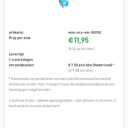
artikelnr:
wim-ora-wk-100150
Prijs per stuk
€ 11,95
(€ 14,46 incl btw )
Levertijd:
1-4 werkdagen
Verzendkosten:
€ 7,50 excl btw (Nederland)
*
(€ 9,08 incl btw)
*
Genoemde verzendkosten worden slechts eenmaal berekend
binnen een order. Voor transport naar de waddeneilanden kan een
toeslag gevraagd worden.
U kunt uw order - tijdens openingstijden - ook ophalen in Arnhem. U
bent welkom in onze showroom.