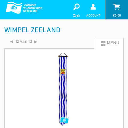
Zoek
ACCOUNT
€
0,00
WIMPEL ZEELAND
12 van 13
MENU