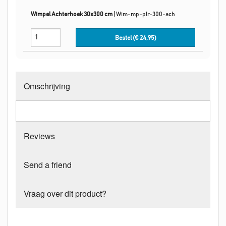
Wimpel Achterhoek 30x300 cm
|
Wim-mp-plr-300-ach
Bestel (€
24,95
)
Omschrijving
Reviews
Send a friend
Vraag over dit product?