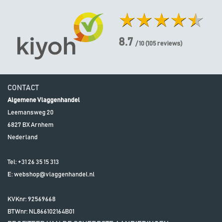
8.7
/ 10
(
105
reviews)
CONTACT
Algemene Vlaggenhandel
Leemansweg 20
6827 BX
Arnhem
Nederland
Tel:
+31 26 35 15 313
E:
webshop@vlaggenhandel.nl
KVKnr: 92569668
BTWnr:
NL866102164B01