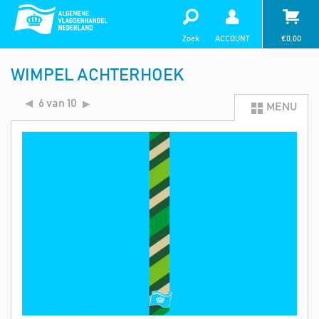
Zoek
ACCOUNT
€
0,00
WIMPEL ACHTERHOEK
6 van 10
MENU