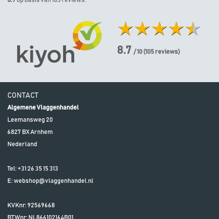
8.7
op basis van 105 reviews.
8.7
/ 10
(
105
reviews)
CONTACT
Algemene Vlaggenhandel
Leemansweg 20
6827 BX
Arnhem
Nederland
Tel:
+31 26 35 15 313
E:
webshop@vlaggenhandel.nl
KVKnr: 92569668
BTWnr:
NL866102164B01