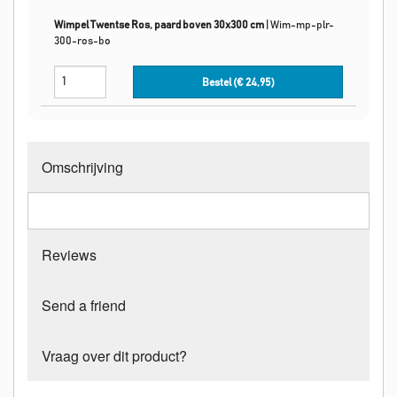
Wimpel Twentse Ros, paard boven 30x300 cm
|
Wim-mp-plr-
300-ros-bo
Bestel (€
24,95
)
Omschrijving
Reviews
Send a friend
Vraag over dit product?