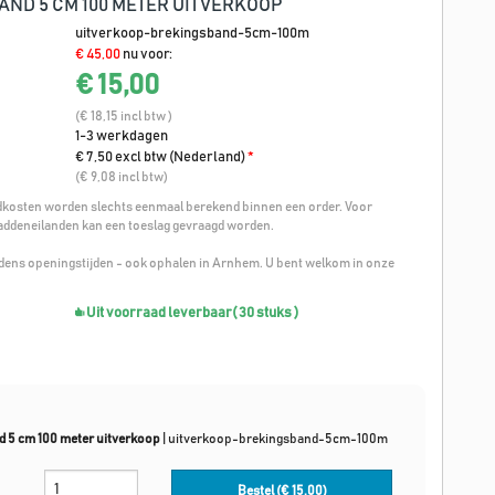
ND 5 CM 100 METER UITVERKOOP
uitverkoop-brekingsband-5cm-100m
€ 45,00
nu voor:
€ 15,00
(€ 18,15 incl btw )
1-3 werkdagen
€ 7,50 excl btw (Nederland)
*
(€ 9,08 incl btw)
osten worden slechts eenmaal berekend binnen een order. Voor
addeneilanden kan een toeslag gevraagd worden.
ijdens openingstijden - ook ophalen in Arnhem. U bent welkom in onze
Uit voorraad leverbaar
( 30 stuks )
 5 cm 100 meter uitverkoop
|
uitverkoop-brekingsband-5cm-100m
Bestel (€
15,00
)