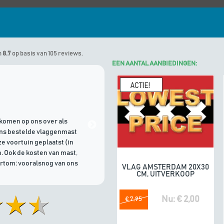
n
8.7
op basis van 105 reviews.
EEN AANTAL AANBIEDINGEN:
Marinus
geeft Algemene Vlagg
komen op ons over als
21/07/2026 | Goede communicati
ons bestelde vlaggenmast
e voortuin geplaatst (in
. Ook de kosten van mast,
ortom: vooralsnog van ons
VLAG AMSTERDAM 20X30
In winkelwagen
CM, UITVERKOOP
Nu: € 2,00
€ 7,95