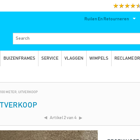
Ruilen En Retourneren
BUIZENFRAMES
SERVICE
VLAGGEN
WIMPELS
RECLAME D
100 METER, UITVERKOOP
UITVERKOOP
Artikel
2 van 4