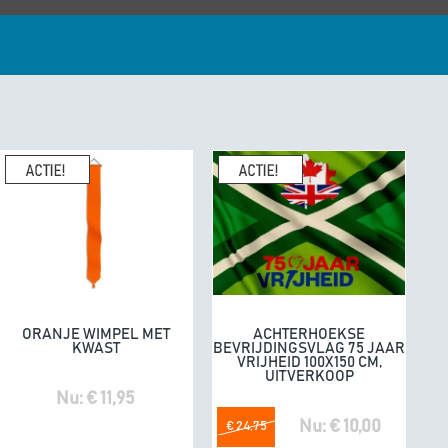
enhandel een
10/10
K
geeft
e. Fijne producten.
04/07/20
omdat he
ORANJE WIMPEL MET
ACHTERHOEKSE
In winkelwagen
In winkelwagen
KWAST
BEVRIJDINGSVLAG 75 JAAR
VRIJHEID 100X150 CM,
UITVERKOOP
Nu: € 11,95
Nu: € 10,00
€ 24,75