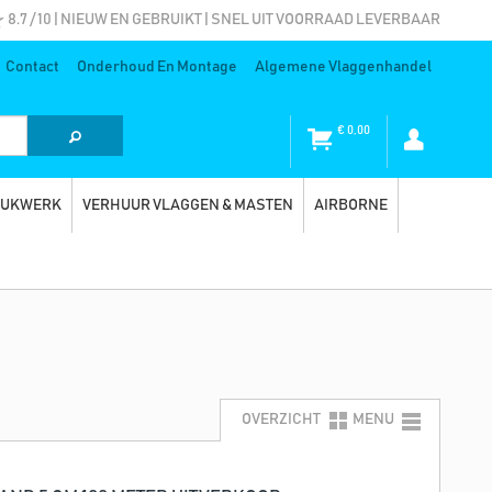
8.7 / 10 | NIEUW EN GEBRUIKT | SNEL UIT VOORRAAD LEVERBAAR
Contact
Onderhoud En Montage
Algemene Vlaggenhandel
€
0,00
RUKWERK
VERHUUR VLAGGEN & MASTEN
AIRBORNE
OVERZICHT
MENU