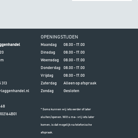
OPENINGSTIJDEN
ggenhandel
Maandag
08.00 - 17.00
20
Dinsdag
08.00 - 17.00
em
Woensdag
08.00 - 17.00
Donderdag
08.00 - 17.00
Vrijdag
08.00 - 17.00
5 313
Zaterdag
Alleen op afspraak
aggenhandel.nl
Zondag
Gesloten
668
* Soms kunnen wij iets eerder of later
102164B01
sluiten/openen. Wilt u ma- vrij iets later
komen, is dat mogelijk na telefonische
afspraak.