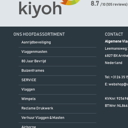
8.7
/ 10
(
105
reviews)
ONS HOOFDASSORTIMENT
CONTACT
Algemene Vla
Aanrijdbeveiliging
Leemansweg 
Vlaggenmasten
6827 BX
Arnh
80 Jaar Bevrijd
Nederland
Buizenframes
Tel:
+31 26 35 1
SERVICE
E:
webshop@vl
Vlaggen
KVKnr: 92569
Wimpels
BTWnr:
NL866
Reclame Drukwerk
Verhuur Vlaggen & Masten
Airborne