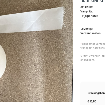
BROEKINGSBA
artikelnr:
Van prijs:
Prijs per stuk
Levertijd:
Verzendkosten:
*
Genoemde verzendk
transport naar de w
U kunt uw order - t
showroom.
Broekingsband
€
15,00