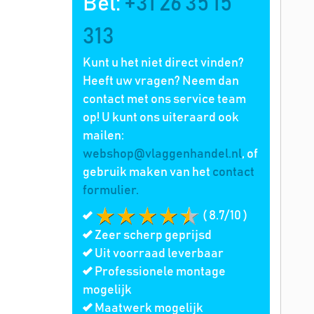
Bel:
+31 26 35 15
313
Kunt u het niet direct vinden?
Heeft uw vragen? Neem dan
contact met ons service team
op! U kunt ons uiteraard ook
mailen:
webshop@vlaggenhandel.nl
, of
gebruik maken van het
contact
formulier.
( 8.7/10 )
Zeer scherp geprijsd
Uit voorraad leverbaar
Professionele montage
mogelijk
Maatwerk mogelijk