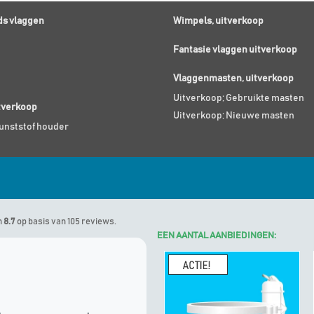
s vlaggen
Wimpels, uitverkoop
Fantasie vlaggen uitverkoop
Vlaggenmasten, uitverkoop
Uitverkoop; Gebruikte masten
itverkoop
Uitverkoop; Nieuwe masten
Kunststof houder
n
8.7
op basis van 105 reviews.
EEN AANTAL AANBIEDINGEN:
Marinus
geeft Algemene Vlagg