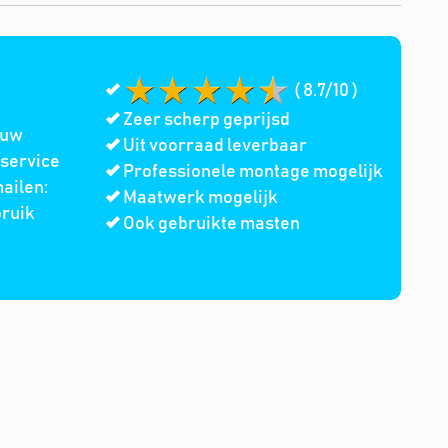
( 8.7/10 )
Zeer scherp geprijsd
 uw
Uit voorraad leverbaar
service
Professionele montage mogelijk
ailen:
Maatwerk mogelijk
bruik
Ook gebruikte masten