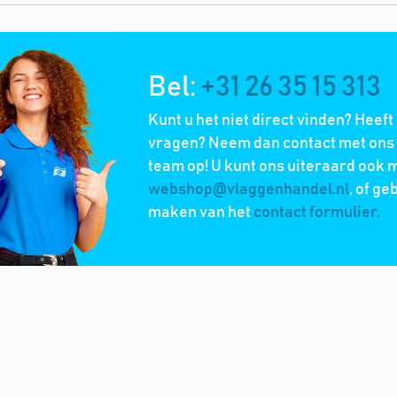
Bel:
+31 26 35 15 313
Kunt u het niet direct vinden? Heeft
vragen? Neem dan contact met ons 
team op! U kunt ons uiteraard ook m
webshop@vlaggenhandel.nl
, of ge
maken van het
contact formulier.