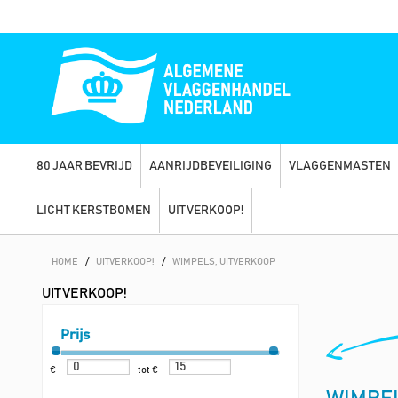
80 JAAR BEVRIJD
AANRIJDBEVEILIGING
VLAGGENMASTEN
LICHT KERSTBOMEN
UITVERKOOP!
HOME
/
UITVERKOOP!
/
WIMPELS, UITVERKOOP
UITVERKOOP!
Prijs
€
tot €