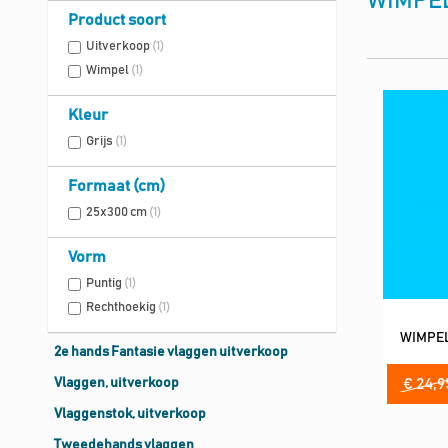
WIMPEL
Product soort
Uitverkoop
(1)
Wimpel
(1)
Kleur
Grijs
(1)
Formaat (cm)
25x300 cm
(1)
Vorm
Puntig
(1)
Rechthoekig
(1)
WIMPEL
2e hands Fantasie vlaggen uitverkoop
Vlaggen, uitverkoop
€ 24,9
Vlaggenstok, uitverkoop
Tweedehands vlaggen