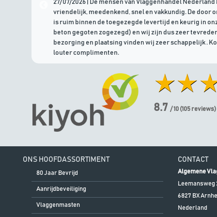
27/07/2026 | De mensen van Vlaggenhandel Nederland 
vriendelijk, meedenkend, snel en vakkundig. De door 
is ruim binnen de toegezegde levertijd en keurig in onz
beton gegoten zogezegd) en wij zijn dus zeer tevreden
bezorging en plaatsing vinden wij zeer schappelijk . K
louter complimenten.
8.7
/ 10
(
105
reviews)
ONS HOOFDASSORTIMENT
CONTACT
Algemene Vla
80 Jaar Bevrijd
Leemansweg 
Aanrijdbeveiliging
6827 BX
Arnh
Vlaggenmasten
Nederland