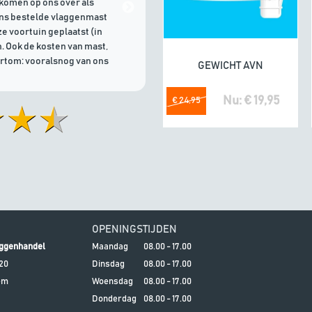
komen op ons over als
21/07/2026 | Goede communicati
ons bestelde vlaggenmast
e voortuin geplaatst (in
. Ook de kosten van mast,
ortom: vooralsnog van ons
GEWICHT AVN
In winkelwagen
Nu: € 19,95
€ 24,95
OPENINGSTIJDEN
ggenhandel
Maandag
08.00 - 17.00
20
Dinsdag
08.00 - 17.00
em
Woensdag
08.00 - 17.00
Donderdag
08.00 - 17.00