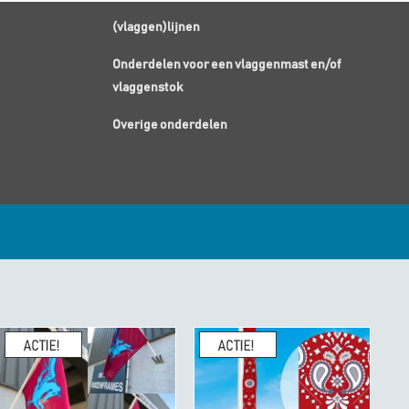
(vlaggen)lijnen
Onderdelen voor een vlaggenmast en/of
vlaggenstok
Overige onderdelen
enhandel een
10/10
K
geeft