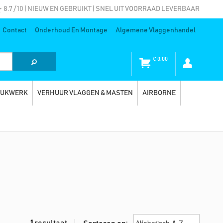
8.7 / 10 | NIEUW EN GEBRUIKT | SNEL UIT VOORRAAD LEVERBAAR
Contact
Onderhoud En Montage
Algemene Vlaggenhandel
€
0,00
RUKWERK
VERHUUR VLAGGEN & MASTEN
AIRBORNE
1
resultaat