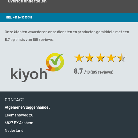
Overige onderdelen
BEL: +31 26 35 15 313
Onze klanten waarderen onze diensten en producten gemiddeld met een
8.7
op basis van 105 reviews.
8.7
/ 10
(
105
reviews)
CONTACT
Algemene Vlaggenhandel
Leemansweg 20
6827 BX
Arnhem
Nederland