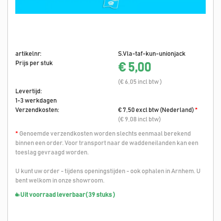
artikelnr:
S.Vla-taf-kun-unionjack
Prijs per stuk
€ 5,00
(€ 6,05 incl btw )
Levertijd:
1-3 werkdagen
Verzendkosten:
€ 7,50 excl btw (Nederland)
*
(€ 9,08 incl btw)
*
Genoemde verzendkosten worden slechts eenmaal berekend
binnen een order. Voor transport naar de waddeneilanden kan een
toeslag gevraagd worden.
U kunt uw order - tijdens openingstijden - ook ophalen in Arnhem. U
bent welkom in onze showroom.
Uit voorraad leverbaar
( 39 stuks )