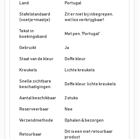
Land
Portugal
Stafelstandaard
Zit er niet bij inbegrepen,
(voetje+mastje)
wel los verkrijgbaar!
Tekst in
Met pen, 'Portugal'
boekingsband
Gebruikt
Ja
Staat van de kleur
Doffe kleur
Kreukels
Lichte kreukels
Snelle zichtbare
Doffe kleur, lichte kreukels
beschadigingen
Aantal beschikbaar
2 stuks
Reserveerbaar
Nee
Verzendmethode
Ophalen & bezorgen
Dit is een niet retourbaar
Retourbaar
product