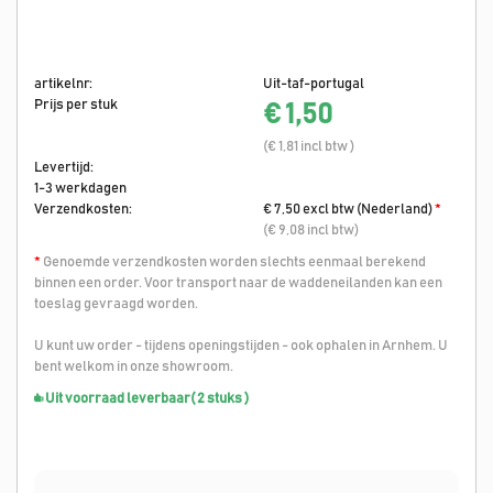
artikelnr:
Uit-taf-portugal
Prijs per stuk
€ 1,50
(€ 1,81 incl btw )
Levertijd:
1-3 werkdagen
Verzendkosten:
€ 7,50 excl btw (Nederland)
*
(€ 9,08 incl btw)
*
Genoemde verzendkosten worden slechts eenmaal berekend
binnen een order. Voor transport naar de waddeneilanden kan een
toeslag gevraagd worden.
U kunt uw order - tijdens openingstijden - ook ophalen in Arnhem. U
bent welkom in onze showroom.
Uit voorraad leverbaar
( 2 stuks )