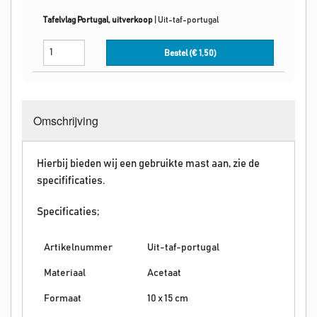
Tafelvlag Portugal, uitverkoop
|
Uit-taf-portugal
Bestel (€
1,50
)
Omschrijving
Hierbij bieden wij een gebruikte mast aan, zie de
specifificaties.
Specificaties;
Artikelnummer
Uit-taf-portugal
Materiaal
Acetaat
Formaat
10 x 15 cm