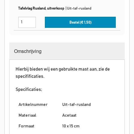
Tafelvlag Rusland, uitverkoop
|
Uit-taf-rusland
Bestel (€
1,50
)
Omschrijving
Hierbij bieden wij een gebruikte mast aan, zie de
specifificaties.
Specificaties;
Artikelnummer
Uit-taf-rusland
Materiaal
Acetaat
Formaat
10 x 15 cm