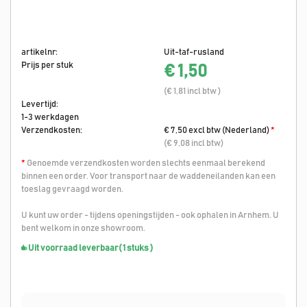
artikelnr:
Uit-taf-rusland
Prijs per stuk
€ 1,50
(€ 1,81 incl btw )
Levertijd:
1-3 werkdagen
Verzendkosten:
€ 7,50 excl btw (Nederland)
*
(€ 9,08 incl btw)
*
Genoemde verzendkosten worden slechts eenmaal berekend
binnen een order. Voor transport naar de waddeneilanden kan een
toeslag gevraagd worden.
U kunt uw order - tijdens openingstijden - ook ophalen in Arnhem. U
bent welkom in onze showroom.
Uit voorraad leverbaar
( 1 stuks )