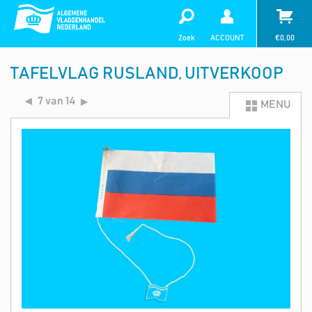
Zoek
ACCOUNT
€
0,00
TAFELVLAG RUSLAND, UITVERKOOP
7 van 14
MENU