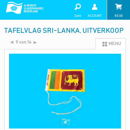
Zoek
ACCOUNT
€
0,00
TAFELVLAG SRI-LANKA, UITVERKOOP
9 van 14
MENU