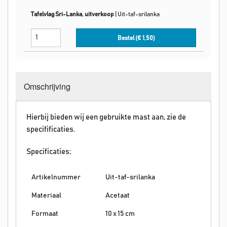
Tafelvlag Sri-Lanka, uitverkoop
|
Uit-taf-srilanka
Bestel (€
1,50
)
Omschrijving
Hierbij bieden wij een gebruikte mast aan, zie de
specifificaties.
Specificaties;
Artikelnummer
Uit-taf-srilanka
Materiaal
Acetaat
Formaat
10 x 15 cm