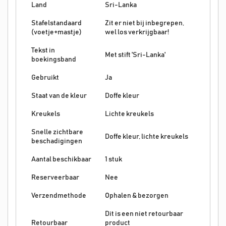
Land
Sri-Lanka
Stafelstandaard
Zit er niet bij inbegrepen,
(voetje+mastje)
wel los verkrijgbaar!
Tekst in
Met stift 'Sri-Lanka'
boekingsband
Gebruikt
Ja
Staat van de kleur
Doffe kleur
Kreukels
Lichte kreukels
Snelle zichtbare
Doffe kleur, lichte kreukels
beschadigingen
Aantal beschikbaar
1 stuk
Reserveerbaar
Nee
Verzendmethode
Ophalen & bezorgen
Dit is een niet retourbaar
Retourbaar
product