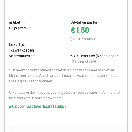
artikelnr:
Uit-taf-srilanka
Prijs per stuk
€ 1,50
(€ 1,81 incl btw )
Levertijd:
1-3 werkdagen
Verzendkosten:
€ 7,50 excl btw (Nederland)
*
(€ 9,08 incl btw)
*
Genoemde verzendkosten worden slechts eenmaal berekend
binnen een order. Voor transport naar de waddeneilanden kan een
toeslag gevraagd worden.
U kunt uw order - tijdens openingstijden - ook ophalen in Arnhem. U
bent welkom in onze showroom.
Uit voorraad leverbaar
( 1 stuks )