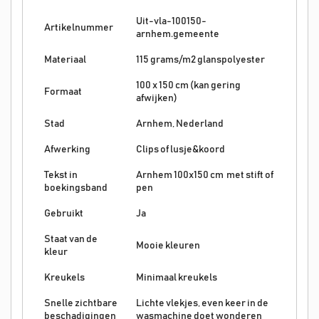
Uit-vla-100150-
Artikelnummer
arnhem.gemeente
Materiaal
115 grams/m2 glanspolyester
100 x 150 cm
(kan gering
Formaat
afwijken)
Stad
Arnhem, Nederland
Afwerking
Clips of lusje&koord
Tekst in
Arnhem 100x150 cm met stift of
boekingsband
pen
Gebruikt
Ja
Staat van de
Mooie kleuren
kleur
Kreukels
Minimaal kreukels
Snelle zichtbare
Lichte vlekjes, even keer in de
beschadigingen
wasmachine doet wonderen