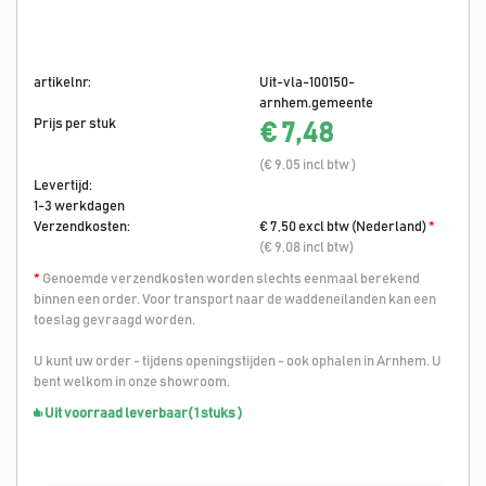
artikelnr:
Uit-vla-100150-
arnhem.gemeente
Prijs per stuk
€ 7,48
(€ 9,05 incl btw )
Levertijd:
1-3 werkdagen
Verzendkosten:
€ 7,50 excl btw (Nederland)
*
(€ 9,08 incl btw)
*
Genoemde verzendkosten worden slechts eenmaal berekend
binnen een order. Voor transport naar de waddeneilanden kan een
toeslag gevraagd worden.
U kunt uw order - tijdens openingstijden - ook ophalen in Arnhem. U
bent welkom in onze showroom.
Uit voorraad leverbaar
( 1 stuks )