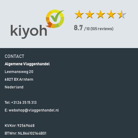
8.7
/ 10
(
105
reviews)
CONTACT
Algemene Vlaggenhandel
Leemansweg 20
6827 BX
Arnhem
Nederland
Tel:
+31 26 35 15 313
E:
webshop@vlaggenhandel.nl
KVKnr: 92569668
BTWnr:
NL866102164B01