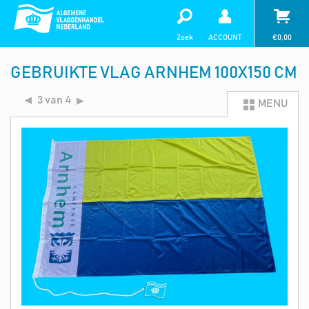
Zoek
ACCOUNT
€
0,00
GEBRUIKTE VLAG ARNHEM 100X150 CM
3 van 4
MENU