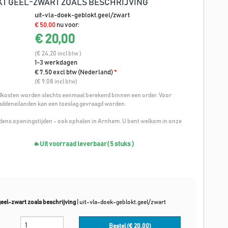
T GEEL-ZWART ZOALS BESCHRIJVING
uit-vla-doek-geblokt.geel/zwart
€ 50,00
nu voor:
€ 20,00
(€ 24,20 incl btw )
1-3 werkdagen
€ 7,50 excl btw (Nederland)
*
(€ 9,08 incl btw)
osten worden slechts eenmaal berekend binnen een order. Voor
addeneilanden kan een toeslag gevraagd worden.
ijdens openingstijden - ook ophalen in Arnhem. U bent welkom in onze
Uit voorraad leverbaar
( 5 stuks )
eel-zwart zoals beschrijving
|
uit-vla-doek-geblokt.geel/zwart
Bestel (€
20,00
)