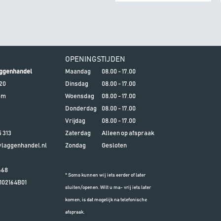
OPENINGSTIJDEN
ggenhandel
Maandag
08.00 - 17.00
20
Dinsdag
08.00 - 17.00
em
Woensdag
08.00 - 17.00
Donderdag
08.00 - 17.00
Vrijdag
08.00 - 17.00
5 313
Zaterdag
Alleen op afspraak
aggenhandel.nl
Zondag
Gesloten
668
* Soms kunnen wij iets eerder of later
102164B01
sluiten/openen. Wilt u ma- vrij iets later
komen, is dat mogelijk na telefonische
afspraak.