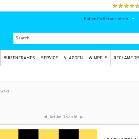
Ruilen En Retourneren
BUIZENFRAMES
SERVICE
VLAGGEN
WIMPELS
RECLAME D
 ZWART
Artikel
7 van 16