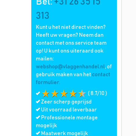
Bel:
+31 26 35 15
313
Kunt u het niet direct vinden?
Heeft uw vragen? Neem dan
contact met ons service team
op! U kunt ons uiteraard ook
mailen:
webshop@vlaggenhandel.nl
, of
gebruik maken van het
contact
formulier.
( 8.7/10 )
Zeer scherp geprijsd
Uit voorraad leverbaar
Professionele montage
mogelijk
Maatwerk mogelijk