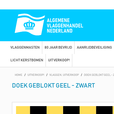
VLAGGENMASTEN
80 JAAR BEVRIJD
AANRIJDBEVEILIGING
LICHT KERSTBOMEN
UITVERKOOP!
HOME
/
UITVERKOOP!
/
VLAGGEN, UITVERKOOP
/
DOEK GEBLOKT GEEL -
DOEK GEBLOKT GEEL - ZWART