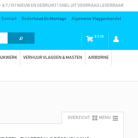
8.7 / 10 | NIEUW EN GEBRUIKT | SNEL UIT VOORRAAD LEVERBAAR
Contact
Onderhoud En Montage
Algemene Vlaggenhandel
€
0,00
RUKWERK
VERHUUR VLAGGEN & MASTEN
AIRBORNE
OVERZICHT
MENU