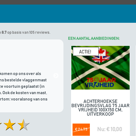
n
8.7
op basis van 105 reviews.
EEN AANTAL AANBIEDINGEN:
Marinus
geeft Algemene Vlagg
komen op ons over als
21/07/2026 | Goede communicati
ons bestelde vlaggenmast
e voortuin geplaatst (in
. Ook de kosten van mast,
ortom: vooralsnog van ons
ACHTERHOEKSE
In winkelwagen
BEVRIJDINGSVLAG 75 JAAR
VRIJHEID 100X150 CM,
UITVERKOOP
Nu: € 10,00
€ 24,75