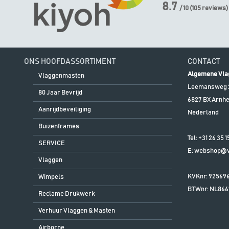
8.7
/ 10
(
105
reviews)
ONS HOOFDASSORTIMENT
CONTACT
Algemene Vla
Vlaggenmasten
Leemansweg 
80 Jaar Bevrijd
6827 BX
Arnh
Aanrijdbeveiliging
Nederland
Buizenframes
Tel:
+31 26 35 1
SERVICE
E:
webshop@vl
Vlaggen
KVKnr: 92569
Wimpels
BTWnr:
NL866
Reclame Drukwerk
Verhuur Vlaggen & Masten
Airborne