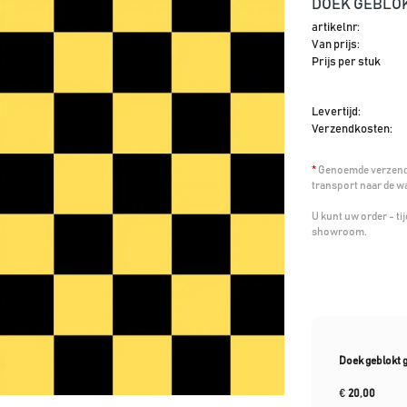
DOEK GEBLOK
artikelnr:
Van prijs:
Prijs per stuk
Levertijd:
Verzendkosten:
*
Genoemde verzendk
transport naar de w
U kunt uw order - t
showroom.
Doek geblokt g
€
20,00