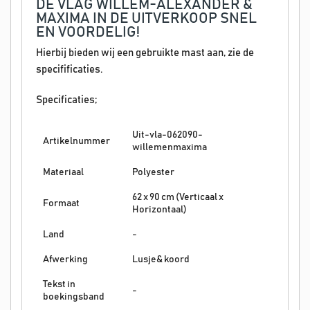
DE VLAG WILLEM-ALEXANDER &
MAXIMA IN DE UITVERKOOP SNEL
EN VOORDELIG!
Hierbij bieden wij een gebruikte mast aan, zie de
specifificaties.
Specificaties;
Uit-vla-062090-
Artikelnummer
willemenmaxima
Materiaal
Polyester
62 x 90 cm (Verticaal x
Formaat
Horizontaal)
Land
-
Afwerking
Lusje& koord
Tekst in
-
boekingsband