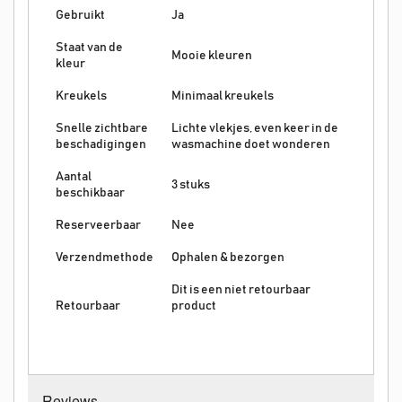
Gebruikt
Ja
Staat van de
Mooie kleuren
kleur
Kreukels
Minimaal kreukels
Snelle zichtbare
Lichte vlekjes, even keer in de
beschadigingen
wasmachine doet wonderen
Aantal
3 stuks
beschikbaar
Reserveerbaar
Nee
Verzendmethode
Ophalen & bezorgen
Dit is een niet retourbaar
Retourbaar
product
Reviews