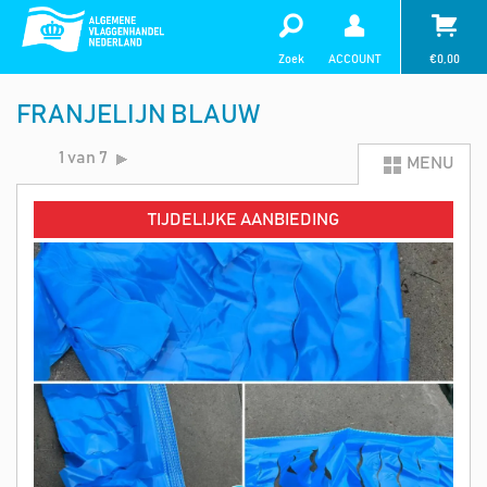
Zoek
ACCOUNT
€
0,00
FRANJELIJN BLAUW
1 van 7
MENU
TIJDELIJKE AANBIEDING