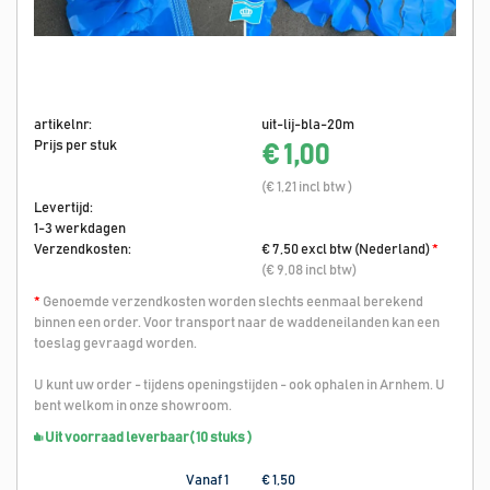
artikelnr:
uit-lij-bla-20m
Prijs per stuk
€ 1,00
(€ 1,21 incl btw )
Levertijd:
1-3 werkdagen
Verzendkosten:
€ 7,50 excl btw (Nederland)
*
(€ 9,08 incl btw)
*
Genoemde verzendkosten worden slechts eenmaal berekend
binnen een order. Voor transport naar de waddeneilanden kan een
toeslag gevraagd worden.
U kunt uw order - tijdens openingstijden - ook ophalen in Arnhem. U
bent welkom in onze showroom.
Uit voorraad leverbaar
( 10 stuks )
Vanaf 1
€ 1,50