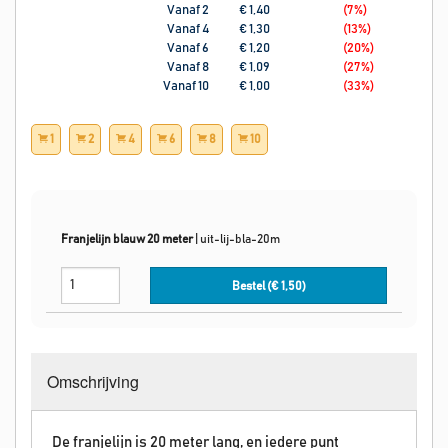
Vanaf 2
€ 1,40
(7%
)
Vanaf 4
€ 1,30
(13%
)
Vanaf 6
€ 1,20
(20%
)
Vanaf 8
€ 1,09
(27%
)
Vanaf 10
€ 1,00
(33%
)
1
2
4
6
8
10
Franjelijn blauw 20 meter
|
uit-lij-bla-20m
Bestel (€
1,50
)
Omschrijving
De franjelijn is 20 meter lang, en iedere punt