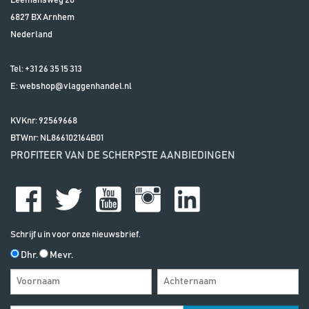
Leemansweg 20
6827 BX
Arnhem
Nederland
Tel:
+31 26 35 15 313
E:
webshop@vlaggenhandel.nl
KVKnr: 92569668
BTWnr:
NL866102164B01
PROFITEER VAN DE SCHERPSTE AANBIEDINGEN
Schrijf u in voor onze nieuwsbrief.
Dhr.
Mevr.