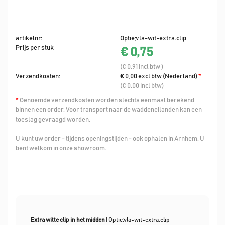
artikelnr:
Optie;vla-wit-extra.clip
Prijs per stuk
€ 0,75
(€ 0,91 incl btw )
Verzendkosten:
€ 0,00 excl btw (Nederland)
*
(€ 0,00 incl btw)
*
Genoemde verzendkosten worden slechts eenmaal berekend
binnen een order. Voor transport naar de waddeneilanden kan een
toeslag gevraagd worden.
U kunt uw order - tijdens openingstijden - ook ophalen in Arnhem. U
bent welkom in onze showroom.
Extra witte clip in het midden
|
Optie;vla-wit-extra.clip