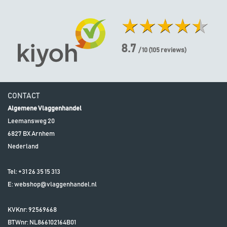
8.7
/ 10
(
105
reviews)
CONTACT
Algemene Vlaggenhandel
Leemansweg 20
6827 BX
Arnhem
Nederland
Tel:
+31 26 35 15 313
E:
webshop@vlaggenhandel.nl
KVKnr: 92569668
BTWnr:
NL866102164B01