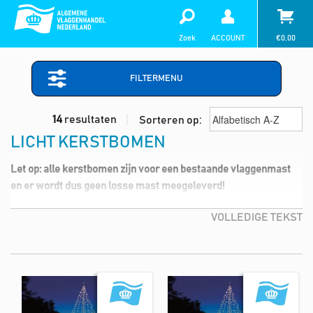
Zoek
ACCOUNT
€
0,00
FILTERMENU
14
resultaten
Sorteren op:
LICHT KERSTBOMEN
Let op: alle kerstbomen zijn voor een bestaande vlaggenmast
en er wordt dus geen losse mast meegeleverd!
VOLLEDIGE TEKST