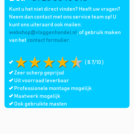
Kunt u het niet direct vinden? Heeft uw vragen?
Neem dan contact met ons service team op! U
kunt ons uiteraard ook mailen:
webshop@vlaggenhandel.nl
, of gebruik maken
van het
contact formulier.
( 8.7/10 )
Zeer scherp geprijsd
Uit voorraad leverbaar
Professionele montage mogelijk
Maatwerk mogelijk
Ook gebruikte masten