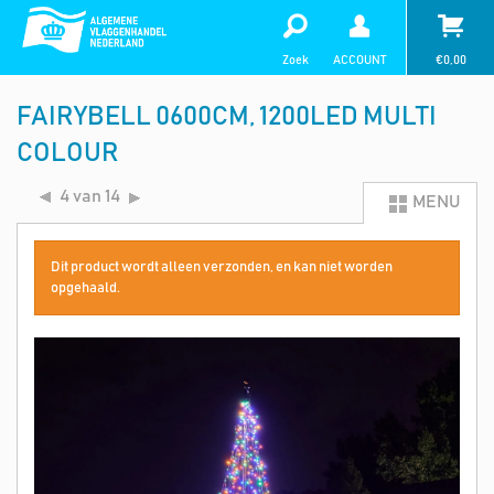
Zoek
ACCOUNT
€
0,00
FAIRYBELL 0600CM, 1200LED MULTI
COLOUR
4 van 14
MENU
Dit product wordt alleen verzonden, en kan niet worden
opgehaald.