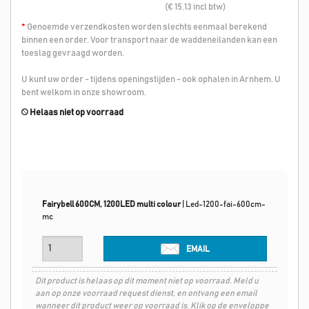
(€ 15,13 incl btw)
*
Genoemde verzendkosten worden slechts eenmaal berekend
binnen een order. Voor transport naar de waddeneilanden kan een
toeslag gevraagd worden.
U kunt uw order - tijdens openingstijden - ook ophalen in Arnhem. U
bent welkom in onze showroom.
Helaas niet op voorraad
Fairybell 600CM, 1200LED multi colour
|
Led-1200-fai-600cm-
mc
EMAIL
Dit product is helaas op dit moment niet op voorraad. Meld u
aan op onze voorraad request dienst, en ontvang een email
wanneer dit product weer op voorraad is. Klik op de enveloppe