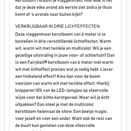
kerstboom rondom je vlaggenmast. Hoe leuk is het
dat je deze elke avond als eerste ziet zodra je thuis
komt of ‘s avonds naar buiten kijkt?
VERKRIJGBAAR IN DRIE LICHTEFFECTEN
Deze vlaggenmast kerstboom van 6 meter is te
bestellen in drie verschillende lichteffecten. Warm
wit, warm wit met twinkle en multicolor. Wil je een
gezellige uitstraling in jouw voor- of achtertuin? Dan
is een Fairybell® kerstboom van 6 meter met warm
wit met lichteffect precies wat je nodig hebt. Liever
een fonkelend effect? Kies dan voor de boom
voorzien van warm wit met twinkle effect. Hierbij
knipperen 10% van de LED-lampjes op sfeervolle
wijze voor dat échte kerstgevoel. Maar wil je écht
uitpakken? Dan steel je met de multicolor
kerstboom helemaal de show. Een beetje magie,
voor jezelf en voor een ander. Want ook de rest van
de buurt kan genieten van deze sfeervolle