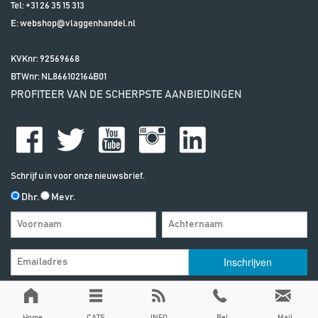
Tel:
+31 26 35 15 313
E:
webshop@vlaggenhandel.nl
KVKnr: 92569668
BTWnr:
NL866102164B01
PROFITEER VAN DE SCHERPSTE AANBIEDINGEN
Schrijf u in voor onze nieuwsbrief.
Dhr.
Mevr.
Algemene Voorwaarden
| | Alle vermelde prijzen zijn exclusief btw, tenzij
anders vermeld
Privacy & Disclaimer
Home
CATS
INFO
Bel
Mail