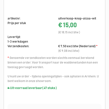
artikelnr:
uitverkoop-knop-alcoa-wit
Prijs per stuk
€ 15,00
(€ 18,15 incl btw )
Levertijd:
1-3 werkdagen
Verzendkosten:
€ 7,50 excl btw (Nederland)
*
(€ 9,08 incl btw)
*
Genoemde verzendkosten worden slechts eenmaal berekend
binnen een order. Voor transport naar de waddeneilanden kan een
toeslag gevraagd worden.
U kunt uw order - tijdens openingstijden - ook ophalen in Arnhem. U
bent welkom in onze showroom.
Uit voorraad leverbaar
( 47 stuks )