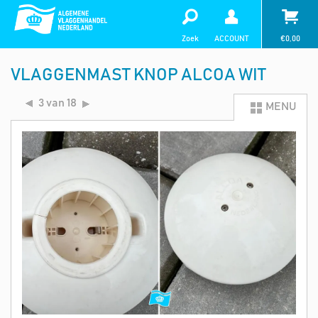
Zoek
ACCOUNT
€
0,00
VLAGGENMAST KNOP ALCOA WIT
3 van 18
MENU