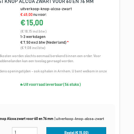
 KNOP ALCOA ZWART VOOR 60 EN 76 MM
uitverkoop-knop-alcoa-zwart
€ 45,00
nu voor:
€ 15,00
(€ 18,15 incl btw )
1-3 werkdagen
€ 7,50 excl btw (Nederland)
*
(€ 9,08 incl btw)
osten worden slechts eenmaal berekend binnen een order. Voor
addeneilanden kan een toeslag gevraagd worden.
ijdens openingstijden - ook ophalen in Arnhem. U bent welkom in onze
Uit voorraad leverbaar
( 56 stuks )
nop Alcoa zwart voor 60 en 76 mm
|
uitverkoop-knop-alcoa-zwart
Bestel (€
15,00
)