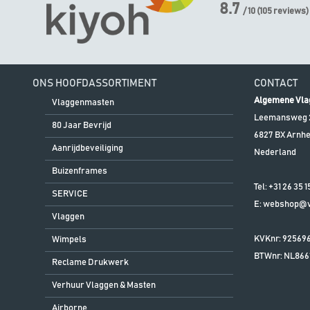
8.7
/ 10
(
105
reviews)
ONS HOOFDASSORTIMENT
CONTACT
Algemene Vla
Vlaggenmasten
Leemansweg 
80 Jaar Bevrijd
6827 BX
Arnh
Aanrijdbeveiliging
Nederland
Buizenframes
Tel:
+31 26 35 1
SERVICE
E:
webshop@vl
Vlaggen
KVKnr: 92569
Wimpels
BTWnr:
NL866
Reclame Drukwerk
Verhuur Vlaggen & Masten
Airborne