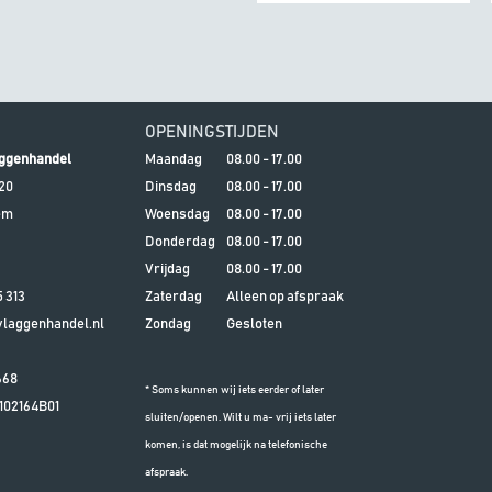
OPENINGSTIJDEN
ggenhandel
Maandag
08.00 - 17.00
20
Dinsdag
08.00 - 17.00
em
Woensdag
08.00 - 17.00
Donderdag
08.00 - 17.00
Vrijdag
08.00 - 17.00
5 313
Zaterdag
Alleen op afspraak
aggenhandel.nl
Zondag
Gesloten
668
* Soms kunnen wij iets eerder of later
102164B01
sluiten/openen. Wilt u ma- vrij iets later
komen, is dat mogelijk na telefonische
afspraak.