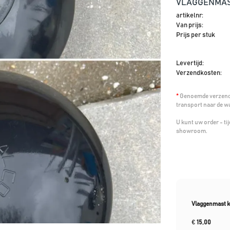
VLAGGENMAST
artikelnr:
Van prijs:
Prijs per stuk
Levertijd:
Verzendkosten:
*
Genoemde verzendk
transport naar de w
U kunt uw order - t
showroom.
Vlaggenmast k
€
15,00