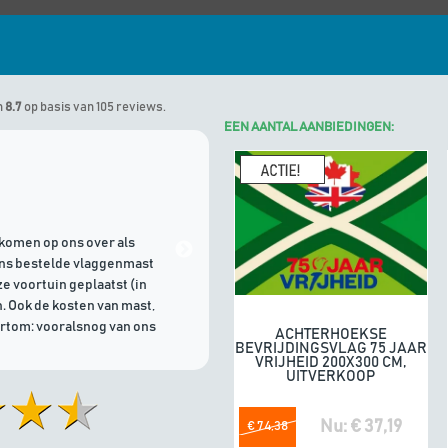
n
8.7
op basis van 105 reviews.
EEN AANTAL AANBIEDINGEN:
Marinus
geeft Algemene Vlagg
komen op ons over als
21/07/2026 | Goede communicati
ons bestelde vlaggenmast
e voortuin geplaatst (in
. Ook de kosten van mast,
ortom: vooralsnog van ons
ACHTERHOEKSE
In winkelwagen
BEVRIJDINGSVLAG 75 JAAR
VRIJHEID 200X300 CM,
UITVERKOOP
Nu: € 37,19
€ 74,38