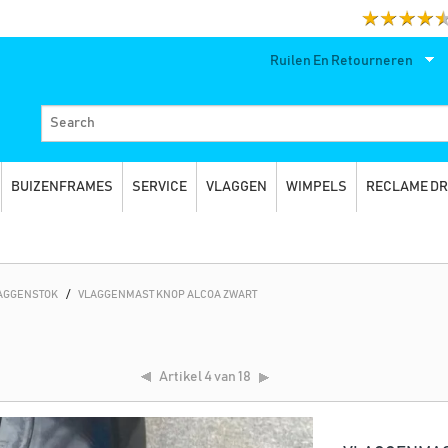
Ruilen En Retourneren
BUIZENFRAMES
SERVICE
VLAGGEN
WIMPELS
RECLAME D
LAGGENSTOK
/
VLAGGENMAST KNOP ALCOA ZWART
Artikel
4 van 18