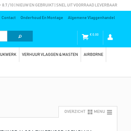
8.7 / 10 | NIEUW EN GEBRUIKT | SNEL UIT VOORRAAD LEVERBAAR
Contact
Onderhoud En Montage
Algemene Vlaggenhandel
€
0,00
RUKWERK
VERHUUR VLAGGEN & MASTEN
AIRBORNE
OVERZICHT
MENU