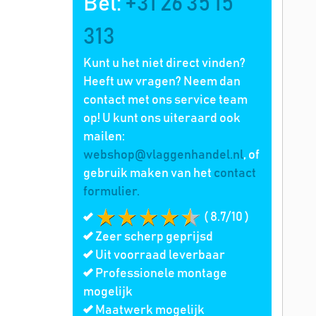
Bel:
+31 26 35 15
313
Kunt u het niet direct vinden?
Heeft uw vragen? Neem dan
contact met ons service team
op! U kunt ons uiteraard ook
mailen:
webshop@vlaggenhandel.nl
, of
gebruik maken van het
contact
formulier.
( 8.7/10 )
Zeer scherp geprijsd
Uit voorraad leverbaar
Professionele montage
mogelijk
Maatwerk mogelijk