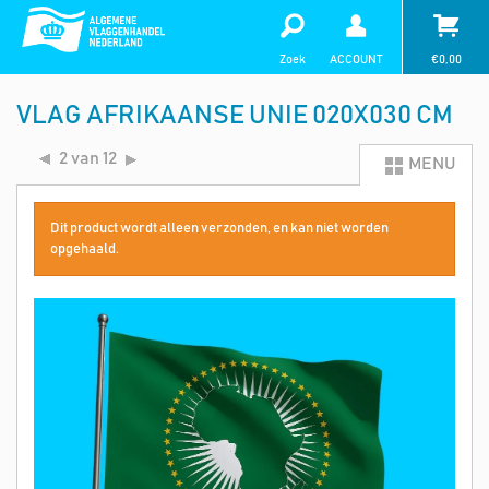
Zoek
ACCOUNT
€
0,00
VLAG AFRIKAANSE UNIE 020X030 CM
2 van 12
MENU
Dit product wordt alleen verzonden, en kan niet worden
opgehaald.