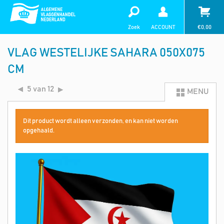
Zoek
ACCOUNT
€
0,00
VLAG WESTELIJKE SAHARA 050X075
CM
5 van 12
MENU
Dit product wordt alleen verzonden, en kan niet worden
opgehaald.