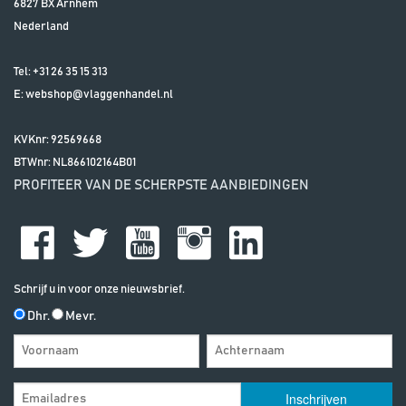
6827 BX
Arnhem
Nederland
Tel:
+31 26 35 15 313
E:
webshop@vlaggenhandel.nl
KVKnr: 92569668
BTWnr:
NL866102164B01
PROFITEER VAN DE SCHERPSTE AANBIEDINGEN
Schrijf u in voor onze nieuwsbrief.
Dhr.
Mevr.