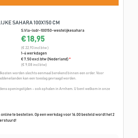
IJKE SAHARA 100X150 CM
S.Vla-lsdr-100150-westelijkesahara
€ 18,95
(€ 22,93 incl btw )
1-4 werkdagen
€ 7,50 excl btw (Nederland)
*
(€ 9,08 incl btw)
osten worden slechts eenmaal berekend binnen een order. Voor
addeneilanden kan een toeslag gevraagd worden.
ijdens openingstijden - ook ophalen in Arnhem. U bent welkom in onze
n online te bestellen. Op een werkdag voor 16.00 besteld wordt het 2
erstuurd!