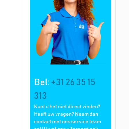
Bel:
+31 26 35 15
313
Kunt u het niet direct vinden?
Heeft uw vragen? Neem dan
contact met ons service team