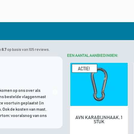
n
8.7
op basis van 105 reviews.
EEN AANTAL AANBIEDINGEN:
Marinus
geeft Algemene Vlagg
komen op ons over als
21/07/2026 | Goede communicati
ons bestelde vlaggenmast
e voortuin geplaatst (in
. Ook de kosten van mast,
ortom: vooralsnog van ons
AVN KARABIJNHAAK, 1
In winkelwagen
STUK