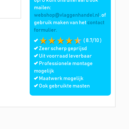
op! U kunt ons uiteraard ook
mailen:
webshop@vlaggenhandel.nl
, of
gebruik maken van het
contact
formulier.
( 8.7/10 )
Zeer scherp geprijsd
Uit voorraad leverbaar
Professionele montage
mogelijk
Maatwerk mogelijk
Ook gebruikte masten