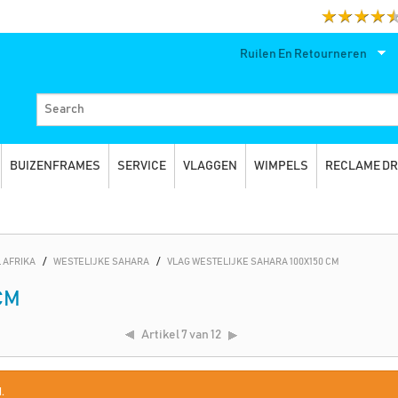
Ruilen En Retourneren
BUIZENFRAMES
SERVICE
VLAGGEN
WIMPELS
RECLAME D
 AFRIKA
/
WESTELIJKE SAHARA
/
VLAG WESTELIJKE SAHARA 100X150 CM
CM
Artikel
7 van 12
.