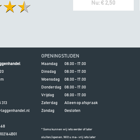
Nu: € 2,50
OPENINGSTIJDEN
ggenhandel
Maandag
08.00 - 17.00
20
Dinsdag
08.00 - 17.00
em
Woensdag
08.00 - 17.00
Donderdag
08.00 - 17.00
Vrijdag
08.00 - 17.00
5 313
Zaterdag
Alleen op afspraak
aggenhandel.nl
Zondag
Gesloten
668
* Soms kunnen wij iets eerder of later
102164B01
sluiten/openen. Wilt u ma- vrij iets later