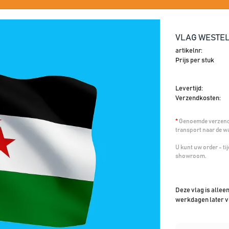
VLAG WESTEL
artikelnr:
Prijs per stuk
Levertijd:
Verzendkosten:
*
Genoemde verzendk
transport naar de w
U kunt uw order - t
showroom.
Deze vlag is allee
werkdagen later v