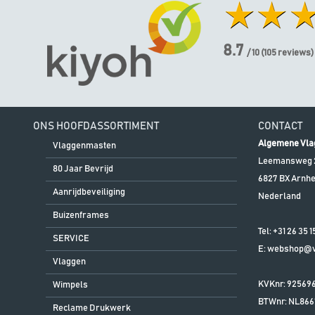
8.7
/ 10
(
105
reviews)
ONS HOOFDASSORTIMENT
CONTACT
Algemene Vla
Vlaggenmasten
Leemansweg 
80 Jaar Bevrijd
6827 BX
Arnh
Aanrijdbeveiliging
Nederland
Buizenframes
Tel:
+31 26 35 1
SERVICE
E:
webshop@vl
Vlaggen
KVKnr: 92569
Wimpels
BTWnr:
NL866
Reclame Drukwerk