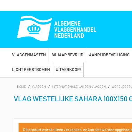
VLAGGENMASTEN
80 JAAR BEVRIJD
AANRIJDBEVEILIGING
LICHT KERSTBOMEN
UITVERKOOP!
HOME
/
VLAGGEN
/
INTERNATIONALE LANDEN VLAGGEN
/
WERELDDEEL
VLAG WESTELIJKE SAHARA 100X150 
Dit product wordt alleen verzonden, en kan niet worden opgehaald