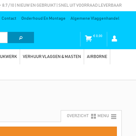
8.7 / 10 | NIEUW EN GEBRUIKT | SNEL UIT VOORRAAD LEVERBAAR
Contact
Onderhoud En Montage
Algemene Vlaggenhandel
€
0,00
RUKWERK
VERHUUR VLAGGEN & MASTEN
AIRBORNE
OVERZICHT
MENU