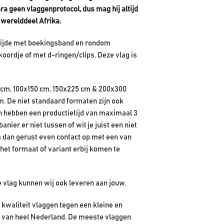
ra geen vlaggenprotocol, dus mag hij altijd
t werelddeel Afrika.
rzijde met boekingsband en rondom
koordje of met d-ringen/clips. Deze vlag is
 cm, 100x150 cm, 150x225 cm & 200x300
m. De niet standaard formaten zijn ook
en hebben een productietijd van maximaal 3
ier er niet tussen of wil je juist een niet
 dan gerust even contact op met een van
het formaat of variant erbij komen te
e vlag kunnen wij ook leveren aan jouw.
kwaliteit vlaggen tegen een kleine en
en van heel Nederland. De meeste vlaggen