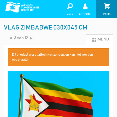
Zoek
ACCOUNT
€
0,00
VLAG ZIMBABWE 030X045 CM
3 van 12
MENU
Dit product wordt alleen verzonden, en kan niet worden
opgehaald.