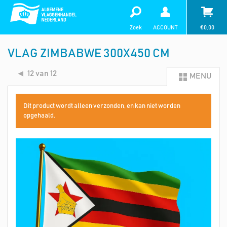
Zoek
ACCOUNT
€
0,00
VLAG ZIMBABWE 300X450 CM
12 van 12
MENU
Dit product wordt alleen verzonden, en kan niet worden
opgehaald.