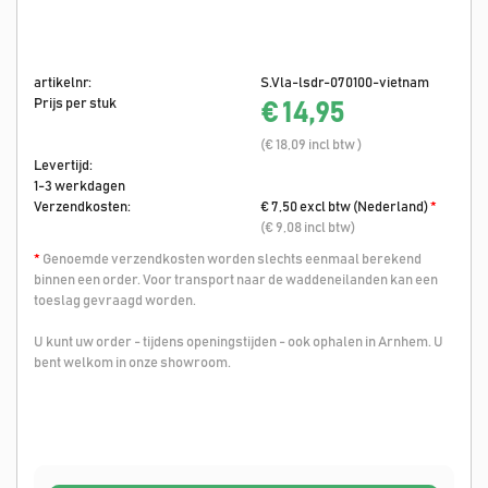
artikelnr:
S.Vla-lsdr-070100-vietnam
Prijs per stuk
€ 14,95
(€ 18,09 incl btw )
Levertijd:
1-3 werkdagen
Verzendkosten:
€ 7,50 excl btw (Nederland)
*
(€ 9,08 incl btw)
*
Genoemde verzendkosten worden slechts eenmaal berekend
binnen een order. Voor transport naar de waddeneilanden kan een
toeslag gevraagd worden.
U kunt uw order - tijdens openingstijden - ook ophalen in Arnhem. U
bent welkom in onze showroom.