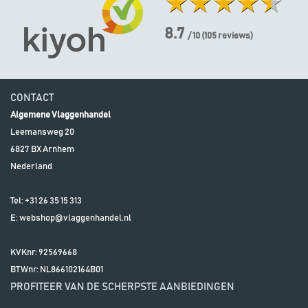
8.7
/ 10
(
105
reviews)
CONTACT
Algemene Vlaggenhandel
Leemansweg 20
6827 BX
Arnhem
Nederland
Tel:
+31 26 35 15 313
E:
webshop@vlaggenhandel.nl
KVKnr: 92569668
BTWnr:
NL866102164B01
PROFITEER VAN DE SCHERPSTE AANBIEDINGEN