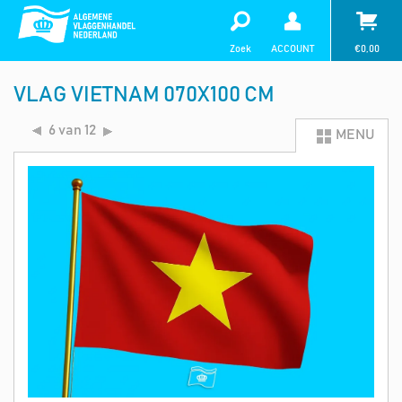
Zoek
ACCOUNT
€
0,00
VLAG VIETNAM 070X100 CM
6 van 12
MENU