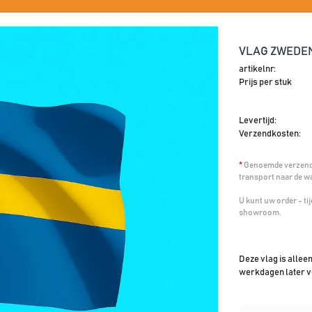
VLAG ZWEDEN
artikelnr:
Prijs per stuk
Levertijd:
Verzendkosten:
*
Genoemde verzendk
transport naar de w
U kunt uw order - t
showroom.
Deze vlag is allee
werkdagen later v