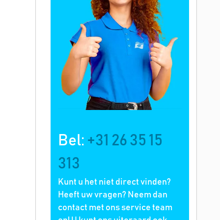
Bel:
+31 26 35 15
313
Kunt u het niet direct vinden?
Heeft uw vragen? Neem dan
contact met ons service team