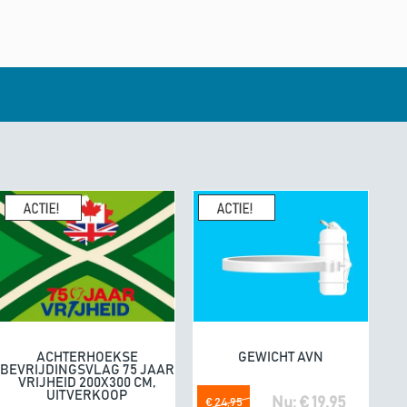
enhandel een
10/10
K
geeft
e. Fijne producten.
04/07/20
omdat he
ACHTERHOEKSE
GEWICHT AVN
In winkelwagen
In winkelwagen
BEVRIJDINGSVLAG 75 JAAR
VRIJHEID 200X300 CM,
UITVERKOOP
Nu: € 19,95
€ 24,95