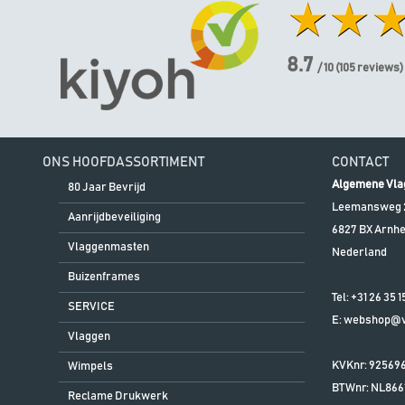
8.7
/ 10
(
105
reviews)
ONS HOOFDASSORTIMENT
CONTACT
Algemene Vla
80 Jaar Bevrijd
Leemansweg 
Aanrijdbeveiliging
6827 BX
Arnh
Vlaggenmasten
Nederland
Buizenframes
Tel:
+31 26 35 1
SERVICE
E:
webshop@vl
Vlaggen
KVKnr: 92569
Wimpels
BTWnr:
NL866
Reclame Drukwerk