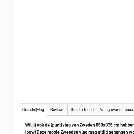
Omschrijving
Reviews
Send a friend
Vraag over dit prod
Wil jij ook de (punt)vlag van Zweden 050x075 cm hebben
jouw! Deze mooie Zweedse vlag mag altijd gehangen w