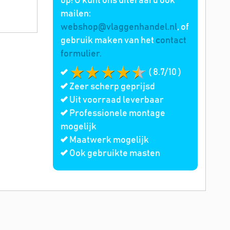
op! U kunt ons uiteraard ook
mailen:
webshop@vlaggenhandel.nl
, of
gebruik maken van het
contact
formulier.
( 8.7/10 )
Zeer scherp geprijsd
Uit voorraad leverbaar
Professionele montage
mogelijk
Maatwerk mogelijk
Ook gebruikte masten