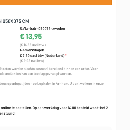
 050X075 CM
S.Vla-lsdr-050075-zweden
€ 13,95
(€ 16,88 incl btw )
1-4 werkdagen
€ 7,50 excl btw (Nederland)
*
(€ 9,08 incl btw)
osten worden slechts eenmaal berekend binnen een order. Voor
addeneilanden kan een toeslag gevraagd worden.
ijdens openingstijden - ook ophalen in Arnhem. U bent welkom in onze
n online te bestellen. Op een werkdag voor 16.00 besteld wordt het 2
erstuurd!