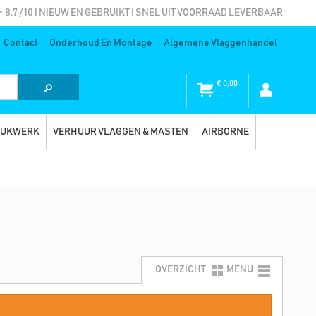
8.7 / 10 | NIEUW EN GEBRUIKT | SNEL UIT VOORRAAD LEVERBAAR
Contact
Onderhoud En Montage
Algemene Vlaggenhandel
€
0,00
RUKWERK
VERHUUR VLAGGEN & MASTEN
AIRBORNE
OVERZICHT
MENU