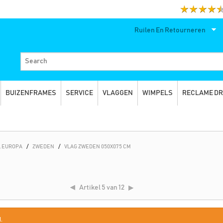
Ruilen En Retourneren
BUIZENFRAMES
SERVICE
VLAGGEN
WIMPELS
RECLAME D
 EUROPA
/
ZWEDEN
/
VLAG ZWEDEN 050X075 CM
Artikel
5 van 12
.