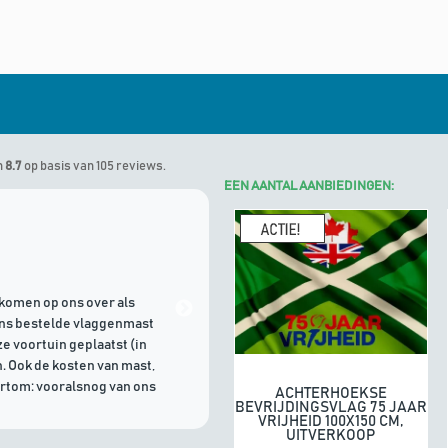
n
8.7
op basis van 105 reviews.
EEN AANTAL AANBIEDINGEN:
Marinus
geeft Algemene Vlagg
komen op ons over als
21/07/2026 | Goede communicati
ons bestelde vlaggenmast
e voortuin geplaatst (in
. Ook de kosten van mast,
ortom: vooralsnog van ons
ACHTERHOEKSE
In winkelwagen
BEVRIJDINGSVLAG 75 JAAR
VRIJHEID 100X150 CM,
UITVERKOOP