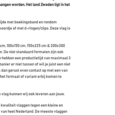
ehangen worden. Het land Zweden
ligt in het
rzijde met boekingsband en rondom
koordje of met d-ringen/clips. Deze vlag is
 cm, 100x150 cm, 150x225 cm & 200x300
m. De niet standaard formaten zijn ook
en hebben een productietijd van maximaal 3
ier er niet tussen of wil je juist een niet
 dan gerust even contact op met een van
het formaat of variant erbij komen te
e vlag kunnen wij ook leveren aan jouw.
kwaliteit vlaggen tegen een kleine en
en van heel Nederland. De meeste vlaggen