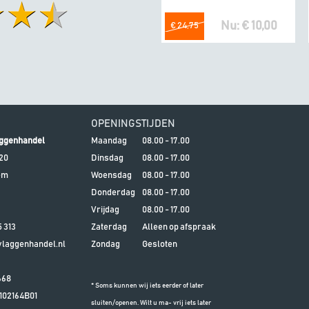
Nu: € 10,00
€ 24,75
OPENINGSTIJDEN
ggenhandel
Maandag
08.00 - 17.00
20
Dinsdag
08.00 - 17.00
em
Woensdag
08.00 - 17.00
Donderdag
08.00 - 17.00
Vrijdag
08.00 - 17.00
5 313
Zaterdag
Alleen op afspraak
aggenhandel.nl
Zondag
Gesloten
668
* Soms kunnen wij iets eerder of later
102164B01
sluiten/openen. Wilt u ma- vrij iets later