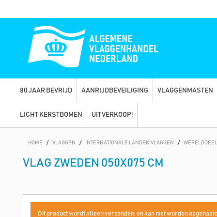
80 JAAR BEVRIJD
AANRIJDBEVEILIGING
VLAGGENMASTEN
LICHT KERSTBOMEN
UITVERKOOP!
HOME
/
VLAGGEN
/
INTERNATIONALE LANDEN VLAGGEN
/
WERELDDEEL
VLAG ZWEDEN 050X075 CM
Dit product wordt alleen verzonden, en kan niet worden opgehaald