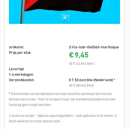
artikelnr:
S.Vla-lsdr-040060-martinique
Prijs per stuk
€ 9,45
(€ 11,43 incl btw )
Levertijd:
1-4 werkdagen
Verzendkosten:
€ 7,50 excl btw (Nederland)
*
(€ 9,08 incl btw)
*
Genoemde verzendkosten worden slechts eenmaal berekend
binnen een order. Voor transport naar de waddeneilanden kan een
toeslag gevraagd worden.
U kunt uw order - tijdens openingstijden - ook ophalen in Arnhem. U
bent welkom in onze showroom.