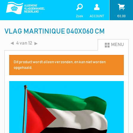
Zoek
ACCOUNT
€
0,00
VLAG MARTINIQUE 040X060 CM
4 van 12
MENU
Dit product wordt alleen verzonden, en kan niet worden
opgehaald.