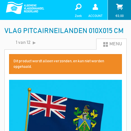
Zoek
ACCOUNT
€
0,00
VLAG PITCAIRNEILANDEN 010X015 CM
1 van 12
MENU
Dit product wordt alleen verzonden, en kan niet worden
opgehaald.