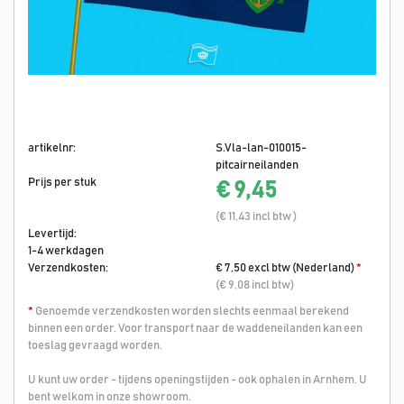
artikelnr:
S.Vla-lan-010015-
pitcairneilanden
Prijs per stuk
€ 9,45
(€ 11,43 incl btw )
Levertijd:
1-4 werkdagen
Verzendkosten:
€ 7,50 excl btw (Nederland)
*
(€ 9,08 incl btw)
*
Genoemde verzendkosten worden slechts eenmaal berekend
binnen een order. Voor transport naar de waddeneilanden kan een
toeslag gevraagd worden.
U kunt uw order - tijdens openingstijden - ook ophalen in Arnhem. U
bent welkom in onze showroom.