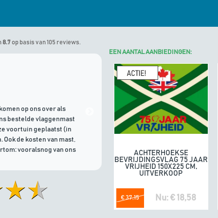
n
8.7
op basis van 105 reviews.
EEN AANTAL AANBIEDINGEN:
Marinus
geeft Algemene Vlagg
komen op ons over als
21/07/2026 | Goede communicati
ons bestelde vlaggenmast
e voortuin geplaatst (in
. Ook de kosten van mast,
ortom: vooralsnog van ons
ACHTERHOEKSE
In winkelwagen
BEVRIJDINGSVLAG 75 JAAR
VRIJHEID 150X225 CM,
UITVERKOOP
Nu: € 18,58
€ 37,15