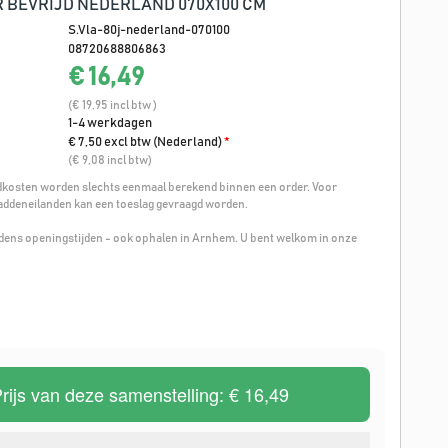
R BEVRIJD NEDERLAND 070X100 CM
S.Vla-80j-nederland-070100
08720688806863
€ 16,49
(€ 19,95 incl btw )
1-4 werkdagen
€ 7,50 excl btw (Nederland)
*
(€ 9,08 incl btw)
osten worden slechts eenmaal berekend binnen een order. Voor
addeneilanden kan een toeslag gevraagd worden.
ijdens openingstijden - ook ophalen in Arnhem. U bent welkom in onze
rijs van deze samenstelling:
€ 16,49