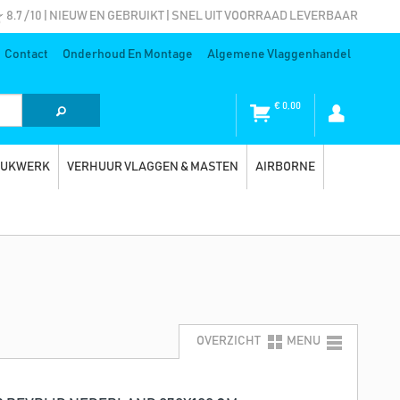
8.7 / 10 | NIEUW EN GEBRUIKT | SNEL UIT VOORRAAD LEVERBAAR
Contact
Onderhoud En Montage
Algemene Vlaggenhandel
€
0,00
RUKWERK
VERHUUR VLAGGEN & MASTEN
AIRBORNE
OVERZICHT
MENU