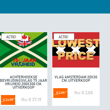
enhandel een
10/10
K
geeft
e. Fijne producten.
04/07/20
omdat he
ACHTERHOEKSE
VLAG AMSTERDAM 20X30
In winkelwagen
In winkelwagen
BEVRIJDINGSVLAG 75 JAAR
CM, UITVERKOOP
VRIJHEID 200X300 CM,
UITVERKOOP
Nu: € 2,00
€ 7,95
Nu: € 37,19
€ 74,38