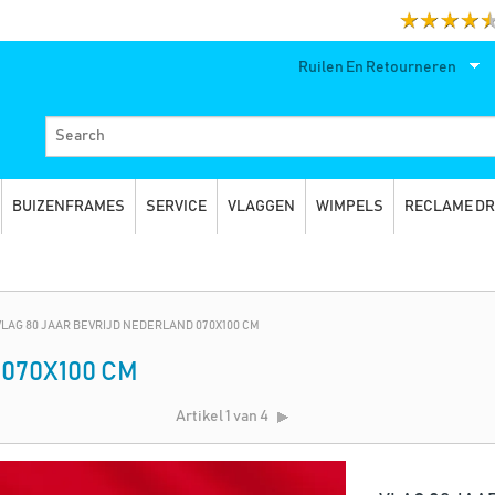
Ruilen En Retourneren
BUIZENFRAMES
SERVICE
VLAGGEN
WIMPELS
RECLAME D
VLAG 80 JAAR BEVRIJD NEDERLAND 070X100 CM
070X100 CM
Artikel
1 van 4