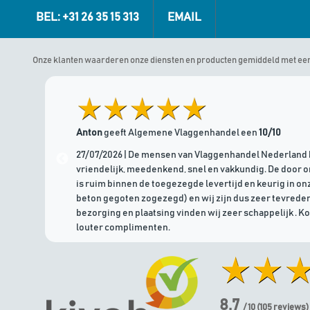
BEL: +31 26 35 15 313
EMAIL
Onze klanten waarderen onze diensten en producten gemiddeld met ee
Anton
geeft Algemene Vlaggenhandel een
10/10
27/07/2026 | De mensen van Vlaggenhandel Nederland 
vriendelijk, meedenkend, snel en vakkundig. De door 
is ruim binnen de toegezegde levertijd en keurig in onz
beton gegoten zogezegd) en wij zijn dus zeer tevreden
bezorging en plaatsing vinden wij zeer schappelijk . K
louter complimenten.
8.7
/ 10
(
105
reviews)