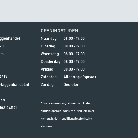
OPENINGSTIJDEN
ggenhandel
Maandag
08.00 - 17.00
20
Dinsdag
08.00 - 17.00
em
Woensdag
08.00 - 17.00
Donderdag
08.00 - 17.00
Vrijdag
08.00 - 17.00
5 313
Zaterdag
Alleen op afspraak
aggenhandel.nl
Zondag
Gesloten
668
* Soms kunnen wij iets eerder of later
102164B01
sluiten/openen. Wilt u ma- vrij iets later
komen, is dat mogelijk na telefonische
afspraak.