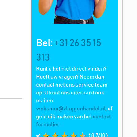
Bel:
+31 26 35 15
313
Kunt u het niet direct vinden?
Heeft uw vragen? Neem dan
contact met ons service team
op! U kunt ons uiteraard ook
mailen:
webshop@vlaggenhandel.nl
, of
gebruik maken van het
contact
formulier.
( 8.7/10 )