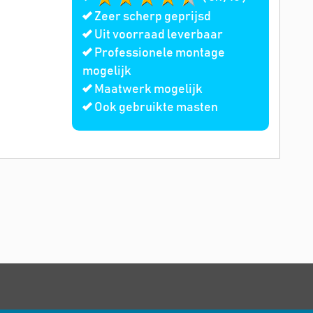
Zeer scherp geprijsd
Uit voorraad leverbaar
Professionele montage
mogelijk
Maatwerk mogelijk
Ook gebruikte masten