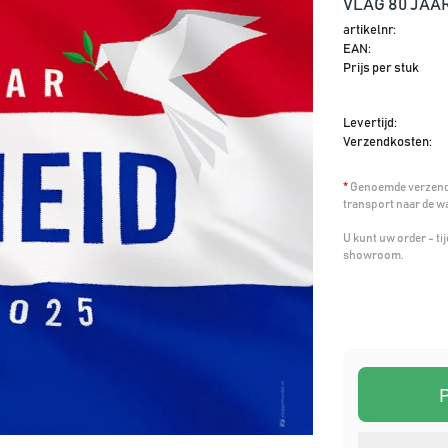
VLAG 80 JAA
artikelnr:
EAN:
Prijs per stuk
Levertijd:
Verzendkosten:
*
Genoemde verzendk
transport naar de w
U kunt uw order - t
showroom.
P