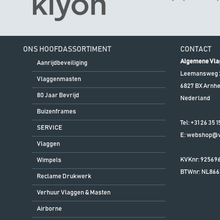
ONS HOOFDASSORTIMENT
CONTACT
Algemene Vla
Aanrijdbeveiliging
Leemansweg 
Vlaggenmasten
6827 BX
Arnh
80 Jaar Bevrijd
Nederland
Buizenframes
Tel:
+31 26 35 1
SERVICE
E:
webshop@vl
Vlaggen
KVKnr: 92569
Wimpels
BTWnr:
NL866
Reclame Drukwerk
Verhuur Vlaggen & Masten
Airborne