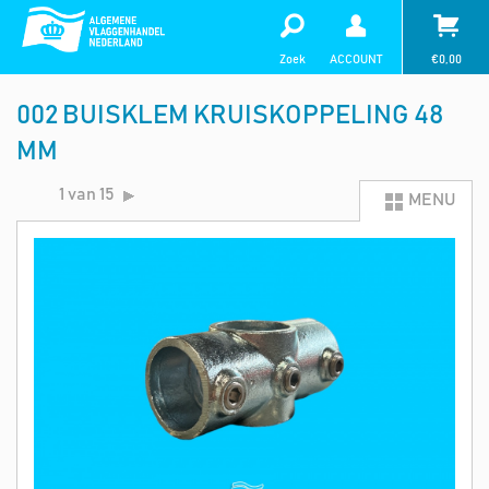
Zoek
ACCOUNT
€
0,00
002 BUISKLEM KRUISKOPPELING 48
MM
1 van 15
MENU